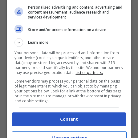
consiste nel
temperare la matita fino a
Personalised advertising and content, advertising and
content measurement, audience research and
spezzare la punta per far emergere la
services development
mina nuova,
quella che è rimasta “al
Store and/or access information on a device
riparo” all’interno della struttura di legno.
Learn more
La mina nuova dovrebbe aver mantenuto
Your personal data will be processed and information from
your device (cookies, unique identifiers, and other device
data) may be stored by, accessed by and shared with 319
la stessa consistenza e la stessa scrivenza
partners, or used specifically by this site. We and our partners
may use precise geolocation data.
List of partners.
della matita appena acquistata.
Some vendors may process your personal data on the basis
of legitimate interest, which you can object to by managing
your options below. Look for a link at the bottom of this page
MATITE TROPPO DURE
or in the site menu to manage or withdraw consent in privacy
and cookie settings.
Se il problema sembra essere il fatto che
Consent
la mina sia troppo dura e che quindi non
scriva a sufficienza, c’è un metodo un po’
Manage options