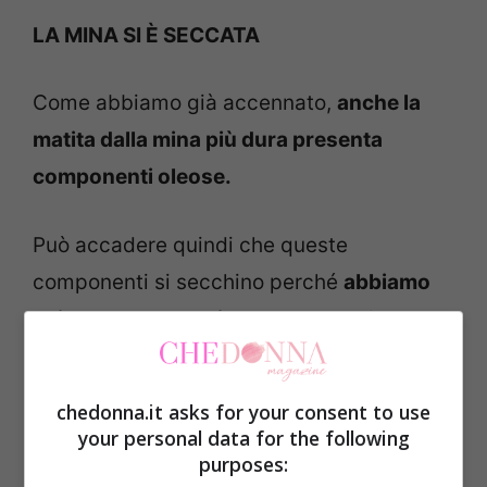
LA MINA SI È SECCATA
Come abbiamo già accennato,
anche la
matita dalla mina più dura presenta
componenti oleose.
Può accadere quindi che queste
componenti si secchino perché
abbiamo
chiuso male la matita
oppure l’abbiamo
lasciata senza cappuccio protettivo.
chedonna.it asks for your consent to use
In questo caso la strategia migliore per
your personal data for the following
recuperare una matita che non scrive più
purposes: