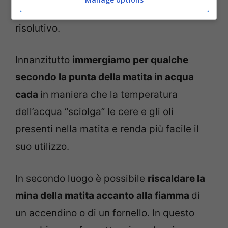
artigianale ma che potrebbe essere
risolutivo.
Innanzitutto
immergiamo per qualche
secondo la punta della matita in acqua
cada
in maniera che la temperatura
dell’acqua “sciolga” le cere e gli oli
presenti nella matita e renda più facile il
suo utilizzo.
In secondo luogo è possibile
riscaldare la
mina della matita accanto alla fiamma
di
un accendino o di un fornello. In questo