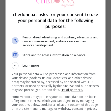
bisogno di mangiare. Cosa che può
sfociare in un’abbuffata. Ciò che conta per
chedonna.it asks for your consent to use
dimagrire, non è la quantità dei pasti che si
your personal data for the following
purposes:
fanno ma la scelta degli alimenti che
dovranno essere il più possibile sani e
Personalised advertising and content, advertising and
content measurement, audience research and
bilanciati.
services development
Store and/or access information on a device
Eliminare i carboidrati
Learn more
Negli ultimi tempi è nata la moda di
Your personal data will be processed and information from
your device (cookies, unique identifiers, and other device
eliminare i carboidrati dalla propria
data) may be stored by, accessed by and shared with 319
partners, or used specifically by this site. We and our partners
alimentazione. Questi, però, sono
may use precise geolocation data.
List of partners.
Some vendors may process your personal data on the basis
indispensabili per vivere bene. Certo, è di
of legitimate interest, which you can object to by managing
your options below. Look for a link at the bottom of this page
fondamentale importanza imparare a
or in the site menu to manage or withdraw consent in privacy