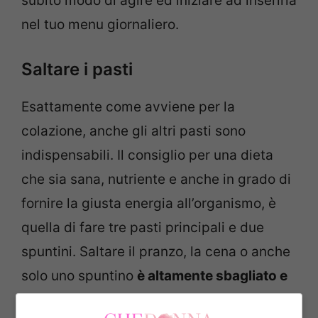
subito modo di agire ed iniziare ad inserirla
nel tuo menu giornaliero.
Saltare i pasti
Esattamente come avviene per la
colazione, anche gli altri pasti sono
indispensabili. Il consiglio per una dieta
che sia sana, nutriente e anche in grado di
fornire la giusta energia all’organismo, è
quella di fare tre pasti principali e due
spuntini. Saltare il pranzo, la cena o anche
solo uno spuntino
è altamente sbagliato e
spinge più che mai ad accumulare fame
e