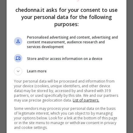
sapone? Ecco una galleria fotografica con
chedonna.it asks for your consent to use
tutti i cambiamenti che Madonna ha subìto
your personal data for the following
negli anni, grazie alla perduta giovinezza,
purposes:
e a quella ritrovata (non sempre al meglio)
Personalised advertising and content, advertising and
content measurement, audience research and
grazie alla
chirurgia plastica
. Che ne dite?
services development
Come la preferite?
Store and/or access information on a device
Learn more
Your personal data will be processed and information from
your device (cookies, unique identifiers, and other device
data) may be stored by, accessed by and shared with 319
partners, or used specifically by this site. We and our partners
may use precise geolocation data.
List of partners.
Some vendors may process your personal data on the basis
of legitimate interest, which you can object to by managing
your options below. Look for a link at the bottom of this page
or in the site menu to manage or withdraw consent in privacy
and cookie settings.