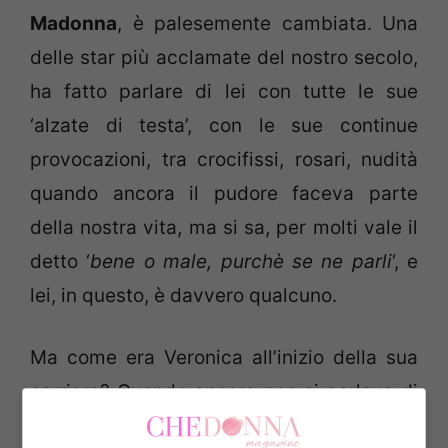
Madonna
, è palesemente cambiata. Una
delle star più acclamate del nostro secolo,
ha fatto parlare di lei con tutte le sue
‘alzate di testa’, con le sue continue
provocazioni, tra crocifissi, rosari, nudità
quando ancora il pudore faceva parte
della nostra vita, ma si sa, per molti vale il
detto ‘
bene o male, purchè se ne parli
‘, e
lei, in questo, è davvero qualcuno.
Ma come era Veronica all’inizio della sua
carriera? Quando ancora non si parlava di
lei, quando il suo viso era ancora acqua e