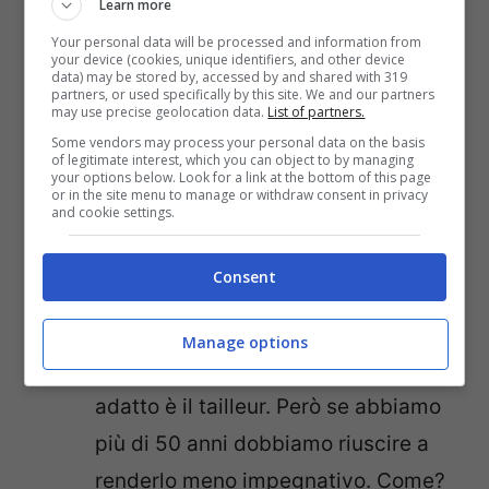
Learn more
Your personal data will be processed and information from
your device (cookies, unique identifiers, and other device
data) may be stored by, accessed by and shared with 319
partners, or used specifically by this site. We and our partners
may use precise geolocation data.
List of partners.
Foto da Pinterest
Some vendors may process your personal data on the basis
of legitimate interest, which you can object to by managing
your options below. Look for a link at the bottom of this page
Entriamo subito nel vivo di questa guida di
or in the site menu to manage or withdraw consent in privacy
and cookie settings.
stile targata
CheDonna
e vediamo come
indossare la sneakers nel nostro look over
Consent
50:
Manage options
tailleur e t-shirt
: classico e sempre
adatto è il tailleur. Però se abbiamo
più di 50 anni dobbiamo riuscire a
renderlo meno impegnativo. Come?