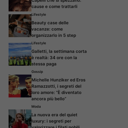
Capelli che si spezzano:
cause e come trattarli
Lifestyle
Beauty case delle
vacanze: come
organizzarlo in 5 step
Lifestyle
Galletti, la settimana corta
è realtà: 34 ore con la
stessa paga
Gossip
Michelle Hunziker ed Eros
Ramazzotti, i segreti del
loro amore: “È diventato
ancora più bello”
Moda
La nuova era del quiet
luxury: i segreti per
valorizzare i filati nobili