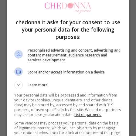
processo di cristallizzazione in misura
inferiore rispetto ad altre. Ad esempio
chedonna.it asks for your consent to use
quelli dove è
maggiore la quantità di
your personal data for the following
fruttosio come quello di acacia, di
purposes:
castagno o la melata si indurirà meno
Personalised advertising and content, advertising and
rispetto a quelli dove è maggiore il
content measurement, audience research and
services development
glucosio come il
millefiori, agli agrumi o
Store and/or access information on a device
l’eucaliptus. Queste tipologie infatti sono
Learn more
più soggette alla cristallizzazione
, specie
Your personal data will be processed and information from
nel periodo invernale, quando le
your device (cookies, unique identifiers, and other device
data) may be stored by, accessed by and shared with 319
temperature si abbassano.
partners, or used specifically by this site. We and our partners
may use precise geolocation data.
List of partners.
Some vendors may process your personal data on the basis
Premesso che, anche se indurito o
of legitimate interest, which you can object to by managing
your options below. Look for a link at the bottom of this page
cristallizzato il miele potrà ugualmente