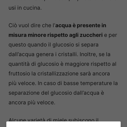
usi in cucina.
Ciò vuol dire che l’
acqua è presente in
misura minore rispetto agli zuccheri
e per
questo quando il glucosio si separa
dall’acqua genera i cristalli. Inoltre, se la
quantità di glucosio è maggiore rispetto al
fruttosio la cristallizzazione sarà ancora
più veloce. In caso di basse temperature la
separazione del glucosio dall’acqua è
ancora più veloce.
Alcune varietà di miele subiscono il