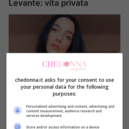
Levante: vita privata
chedonna.it asks for your consent to use
your personal data for the following
purposes:
Fonte: Instagram
Personalised advertising and content, advertising and
content measurement, audience research and
services development
Sulla vita privata di
Levante
non sappiamo
molto tuttavia siano a conoscenza del
Store and/or access information on a device