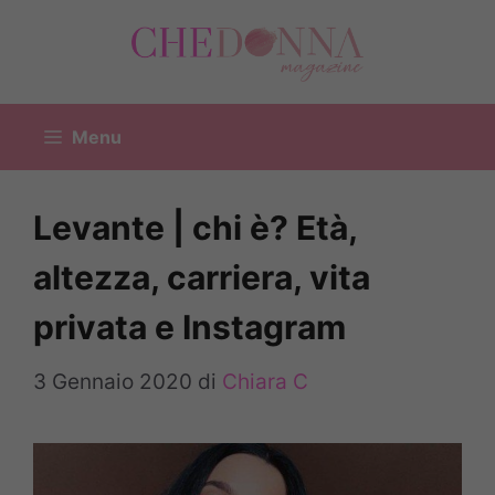
Vai
al
contenuto
Menu
Levante | chi è? Età,
altezza, carriera, vita
privata e Instagram
3 Gennaio 2020
di
Chiara C