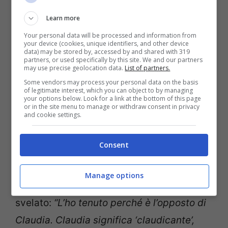
fatto, che nel 2015,
si è sposata
con
Learn more
Simone Cogo
, noto come The Bloody
Your personal data will be processed and information from
your device (cookies, unique identifiers, and other device
Beetroots, lui è disc jockey e musicista.
data) may be stored by, accessed by and shared with 319
partners, or used specifically by this site. We and our partners
Tuttavia il loro matrimonio non è andato
may use precise geolocation data.
List of partners.
Some vendors may process your personal data on the basis
per il meglio infatti due anni più tardi, nel
of legitimate interest, which you can object to by managing
your options below. Look for a link at the bottom of this page
2017, i due annunciano il loro divorzio.
or in the site menu to manage or withdraw consent in privacy
and cookie settings.
Qualche mese più tardi, nel novembre
2017, si lega con il cantante
Diodato
con il
Consent
quale si lascerà nel 2019.
Manage options
In un’intervista sul suo nome d’arte ha
svelato:
“L’ho tenuto perché è l’opposto di
Claudia. Claudia significa ‘claudicante’,