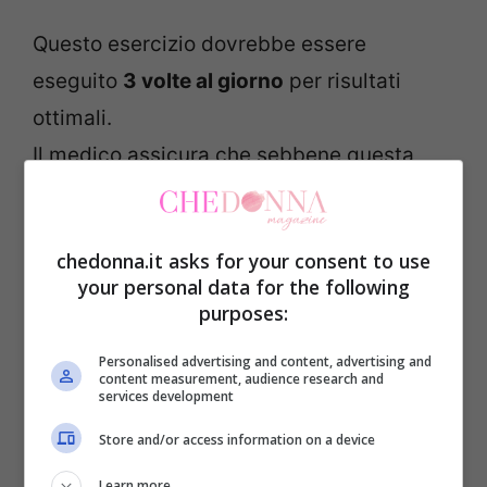
Questo esercizio dovrebbe essere
eseguito
3 volte al giorno
per risultati
ottimali.
Il medico assicura che sebbene questa
posizione possa essere difficile da
raggiungere all’inizio, è molto efficace.
chedonna.it asks for your consent to use
Inoltre, sembrerebbe che la complessità
your personal data for the following
dell’esercizio diminuisca con la pratica.
purposes:
Grazie a questo metodo, molti giapponesi
Personalised advertising and content, advertising and
hanno migliorato la loro postura e si sono
content measurement, audience research and
services development
finalmente sbarazzati del grasso
Store and/or access information on a device
addominale.
Learn more