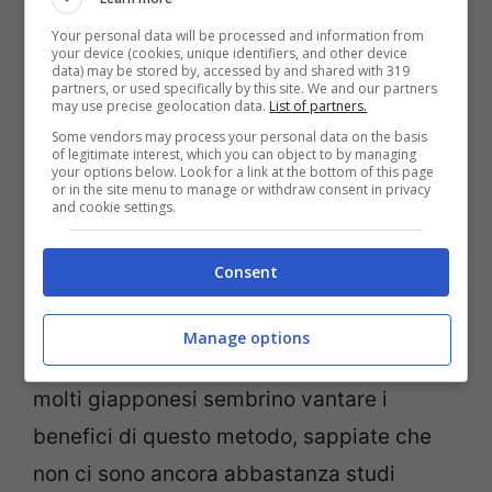
Questo metodo è davvero efficace per
Your personal data will be processed and information from
your device (cookies, unique identifiers, and other device
perdere il grasso della pancia?
data) may be stored by, accessed by and shared with 319
partners, or used specifically by this site. We and our partners
may use precise geolocation data.
List of partners.
Il dottor Fukutsudzi afferma che una
Some vendors may process your personal data on the basis
of legitimate interest, which you can object to by managing
your options below. Look for a link at the bottom of this page
cattiva postura sia all’origine del grasso in
or in the site menu to manage or withdraw consent in privacy
and cookie settings.
eccesso sullo stomaco. Facendo questo
esercizio, si favorisce l’allineamento delle
Consent
ossa della colonna vertebrale. Il medico
mostra un legame tra i nervi del sistema
Manage options
intestinale e la postura. Tuttavia, sebbene
molti giapponesi sembrino vantare i
benefici di questo metodo, sappiate che
non ci sono ancora abbastanza studi