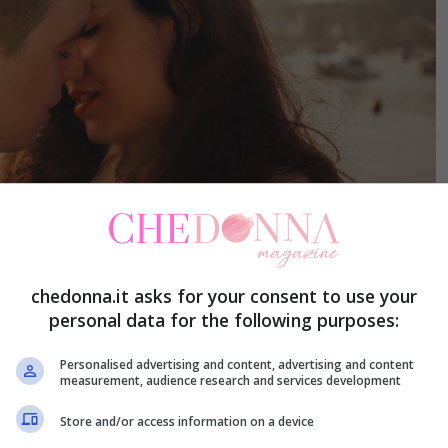
chedonna.it asks for your consent to use your
personal data for the following purposes:
ali che hanno una marcia in più: ecco quali sono CheDonna.it
Personalised advertising and content, advertising and content
measurement, audience research and services development
nte, siamo nella fase più calda della stagione
Store and/or access information on a device