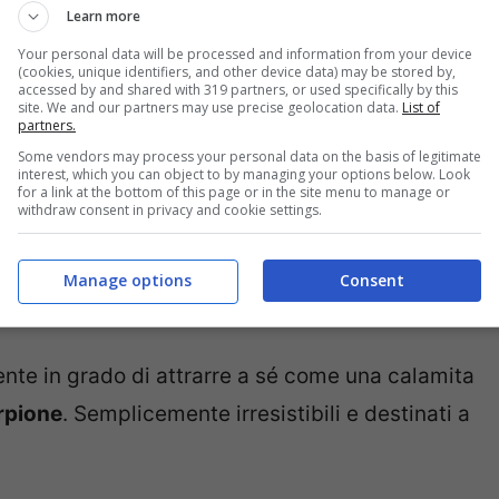
ra più rovente, in tutti i sensi. Per chi sta
Learn more
 le indicazioni degli astrologi, che non lasciano
Your personal data will be processed and information from your device
(cookies, unique identifiers, and other device data) may be stored by,
inati a spopolare
. Scritte nelle stelle, ci sono
accessed by and shared with 319 partners, or used specifically by this
site. We and our partners may use precise geolocation data.
List of
uanto ad aura seducente e sensualità, da
partners.
no una marcia in più
. E tutto questo trova una
Some vendors may process your personal data on the basis of legitimate
interest, which you can object to by managing your options below. Look
for a link at the bottom of this page or in the site menu to manage or
 ci attende da qui alla fine dell’estate.
withdraw consent in privacy and cookie settings.
i tre segni più seducenti in
Manage options
Consent
ente in grado di attrarre a sé come una calamita
orpione
. Semplicemente irresistibili e destinati a