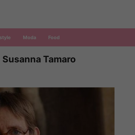
style
Moda
Food
 Susanna Tamaro