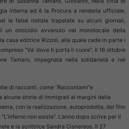
re di Susanna Tamaro, Giovanni, nella città di
a interna ed è la Procura a renderla ufficiale,
 le false notizie trapelate su alcuni giornali,
 di un omicidio avvenuto nel monolocale della
la casa editrice Rizzoli, alla quale cede in parte i
compreso “Va’ dove ti porta il cuore”. Il 16 ottobre
one Tamaro, impegnata nella solidarietà e nel
lte di racconti, come “Raccontami”e
a alcune storie di immigrati ai margini della
inema, con la realizzazione, autoprodotta, del film
“L’inferno non esiste”. L’anno dopo scrive per il
ele e la scrittrice Sandra Cisnereos. Il 27