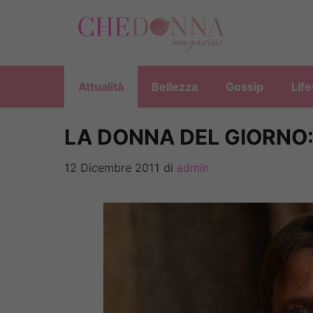
Vai
al
contenuto
Attualità
Bellezza
Gossip
Life
LA DONNA DEL GIORNO:
12 Dicembre 2011
di
admin