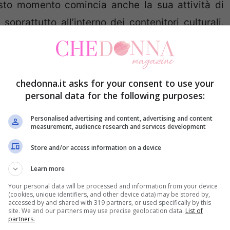
to momento comincia anche la sua attività di
 soprattutto all’interno dei contenitori culturali,
81 mette il punto al suo primo vero romanzo dal
chedonna.it asks for your consent to use your
iloscritto riceve l’apprezzamento di Claudio Magris,
personal data for the following purposes:
carlo. Gli anni ’80 sono importanti per la futura
Personalised advertising and content, advertising and content
levisiva: la collaborazione con la Rai si fa
measurement, audience research and services development
nata Rai 3 rispedisca al mittente la sua
Store and/or access information on a device
l diploma del Centro Sperimentale non le viene
Learn more
 segnare l’inizio della sua a lungo sognata
Your personal data will be processed and information from your device
Marsilio lancia sul mercato una collana di giovani
(cookies, unique identifiers, and other device data) may be stored by,
accessed by and shared with 319 partners, or used specifically by this
a testa fra le nuvole di Tamaro. Nello stesso
site. We and our partners may use precise geolocation data.
List of
partners.
ntali della città di Roma, ove risiede, si