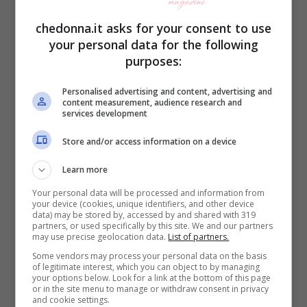
di quelli che riescono a riaversi, saranno
chedonna.it asks for your consent to use
adottati da famiglie di tutti i paesi.
your personal data for the following
purposes:
Madre Teresa è animata, in tutte le sue
Personalised advertising and content, advertising and
azioni, dall’amore di Cristo, dalla volontà di
content measurement, audience research and
services development
“fare qualcosa di bello per Dio”, al servizio
Store and/or access information on a device
della Chiesa. “Essere cattolica ha per me
Learn more
un’importanza totale, assoluta – diceva –
Your personal data will be processed and information from
Siamo a completa disposizione della
your device (cookies, unique identifiers, and other device
data) may be stored by, accessed by and shared with 319
Chiesa. Professiamo un grande amore,
partners, or used specifically by this site. We and our partners
may use precise geolocation data.
List of partners.
profondo e personale, per il Santo Padre.
Some vendors may process your personal data on the basis
Dobbiamo attestare la verità del Vangelo,
of legitimate interest, which you can object to by managing
your options below. Look for a link at the bottom of this page
proclamando la parola di Dio senza timore,
or in the site menu to manage or withdraw consent in privacy
and cookie settings.