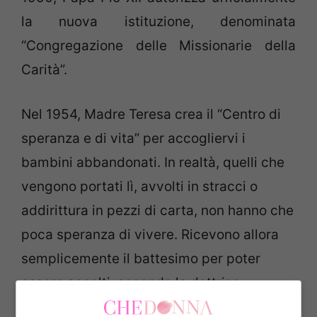
la nuova istituzione, denominata
“Congregazione delle Missionarie della
Carità”.
Nel 1954, Madre Teresa crea il “Centro di
speranza e di vita” per accogliervi i
bambini abbandonati. In realtà, quelli che
vengono portati lì, avvolti in stracci o
addirittura in pezzi di carta, non hanno che
poca speranza di vivere. Ricevono allora
semplicemente il battesimo per poter
essere accolti, secondo la dottrina
cattolica, fra le anime del Paradiso. Molti