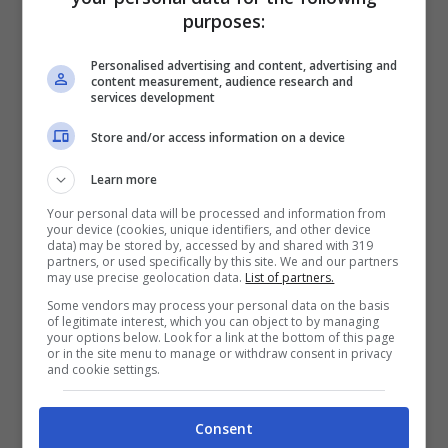
statunitensi. Questa sorta di inno, questo
purposes:
pezzo movimentato ma anche capace di
Personalised advertising and content, advertising and
toccare le corde della commozione e del
content measurement, audience research and
services development
“bel suono”, con quelle indimenticabili
Store and/or access information on a device
terzine degli archi che ne costituiscono il
Learn more
geniale arrangiamento, rivoluzionò
Your personal data will be processed and information from
letteralmente quello che era il mercato
your device (cookies, unique identifiers, and other device
data) may be stored by, accessed by and shared with 319
discografico del momento. In seguito, fra i
partners, or used specifically by this site. We and our partners
may use precise geolocation data.
List of partners.
destini del pezzo, ci sarà anche quello di
Some vendors may process your personal data on the basis
diventare una sorta della bandiera del
of legitimate interest, which you can object to by managing
your options below. Look for a link at the bottom of this page
movimento gay.
or in the site menu to manage or withdraw consent in privacy
and cookie settings.
È inutile negare che il nome della Gaynor
Consent