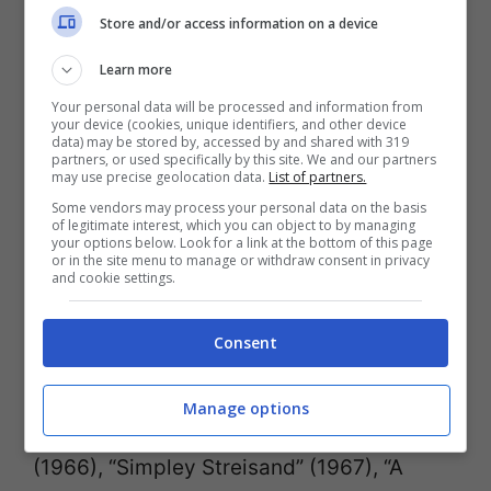
cantata vincerà il Disco D’Oro.
Store and/or access information on a device
Learn more
Durante gli anni ’60 l’artista registra decine
Your personal data will be processed and information from
your device (cookies, unique identifiers, and other device
e decine di canzoni di Harold Arlen,
data) may be stored by, accessed by and shared with 319
partners, or used specifically by this site. We and our partners
grandissimo compositore di musica
may use precise geolocation data.
List of partners.
popolare, omaggiato inoltre da molti altri
Some vendors may process your personal data on the basis
of legitimate interest, which you can object to by managing
grandi artisti come Sinatra, Armstrong,
your options below. Look for a link at the bottom of this page
or in the site menu to manage or withdraw consent in privacy
and cookie settings.
Garland. Si susseguono dieci straordinari
album che canta in ogni night club e locale
Consent
americano: “My Name Is Barbra” (1965),
My Name Is Barbra, Two…” (1965), “Color
Manage options
Me Barbra” (1966), “Je m’appelle Barbra”
(1966), “Simpley Streisand” (1967), “A