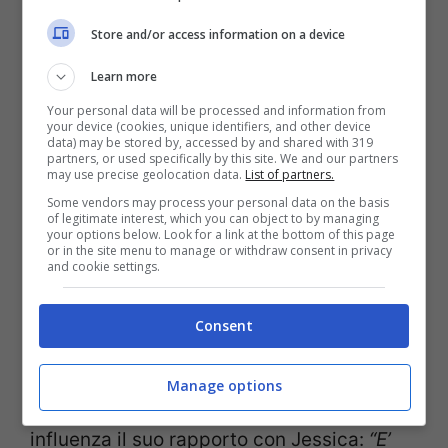
“Vi sorprenderò ma il rapporto con Ale è
completamente diverso da quello della
Store and/or access information on a device
casa. Andiamo d’amore e d’accordo, ho
Learn more
avuto molto modo di rivalutarlo e sono
Your personal data will be processed and information from
your device (cookies, unique identifiers, and other device
contento perchè si è dimostrata una
data) may be stored by, accessed by and shared with 319
partners, or used specifically by this site. We and our partners
persona diversa da come lo giudicava
may use precise geolocation data.
List of partners.
Some vendors may process your personal data on the basis
precedentemente. Il rapporto con Lidia si è
of legitimate interest, which you can object to by managing
your options below. Look for a link at the bottom of this page
un pò declinato invece…apro parentesi e
or in the site menu to manage or withdraw consent in privacy
and cookie settings.
chiudo. Non abbiamo tantissimi punti in
comune per come siamo fatti
Consent
diversamente”
.
Manage options
Inevitabilmente questa situazione
influenza il suo rapporto con Jessica:
“E’