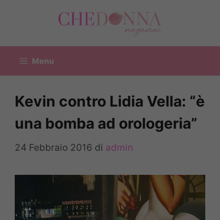
Vai
al
contenuto
Menu
Kevin contro Lidia Vella: “è
una bomba ad orologeria”
24 Febbraio 2016
di
admin