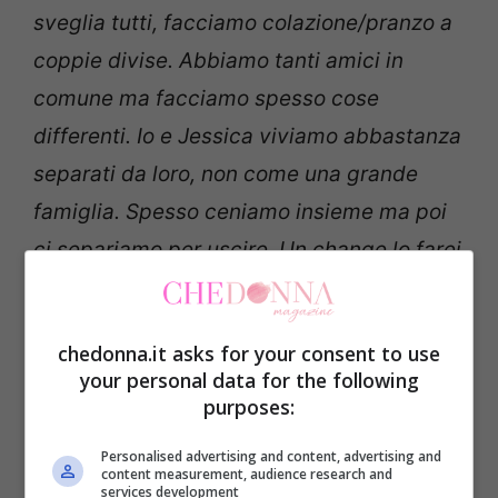
sveglia tutti, facciamo colazione/pranzo a
coppie divise. Abbiamo tanti amici in
comune ma facciamo spesso cose
differenti. Io e Jessica viviamo abbastanza
separati da loro, non come una grande
famiglia. Spesso ceniamo insieme ma poi
ci separiamo per uscire. Un change lo farei
+ che volentieri”.
chedonna.it asks for your consent to use
Nel corso dell’intervista Kevin ha dedicato
your personal data for the following
parole gentili ad Alessandro, mentre non
purposes:
ha risparmiato critiche a Lidia.
Personalised advertising and content, advertising and
content measurement, audience research and
services development