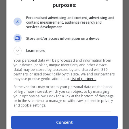
già dalla mattina
di aver usufruito del suo
purposes:
sacco a pelo. “E cresci un po’” le urla,
Personalised advertising and content, advertising and
content measurement, audience research and
mentre è ancora sdraiato, poi si alza
services development
sempre più arrabbiato, insistendo di non
Store and/or access information on a device
aver nessuna remora a chiederle scusa
Learn more
qualora lei si recasse direttamente da lui a
Your personal data will be processed and information from
porgere le proprie rimostranze. La
your device (cookies, unique identifiers, and other device
data) may be stored by, accessed by and shared with 319
Brigliadori
, invece, se ne sta sotto la tenda
partners, or used specifically by this site. We and our partners
may use precise geolocation data.
List of partners.
e si lamenta del fatto che
Laerte
abbia
Some vendors may process your personal data on the basis
of legitimate interest, which you can object to by managing
frugato nel suo sacco senza chiederle
your options below. Look for a link at the bottom of this page
or in the site menu to manage or withdraw consent in privacy
niente. “Non ha fatto niente di male”, dice
and cookie settings.
Nina
a
Eleonora
, e
Killian
le fa notare di
essersi mostrata d’accordo quando
Laerte
,
Consent