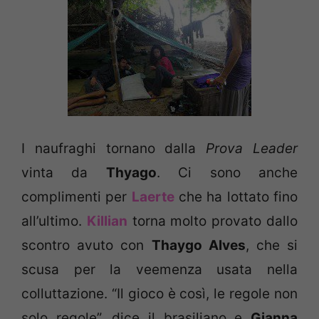
I naufraghi tornano dalla
Prova Leader
vinta da
Thyago
. Ci sono anche
complimenti per
Laerte
che ha lottato fino
all’ultimo.
Killian
torna molto provato dallo
scontro avuto con
Thaygo Alves
, che si
scusa per la veemenza usata nella
colluttazione. “Il gioco è così, le regole non
solo regole”, dice il brasiliano e
Gianna