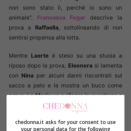
non sono stato lì, perché io sono un
animale”.
Francesca Fogar
descrive la
prova a
Raffaella
, sottolineando di non
sentirsi propensa alla lotta.
Mentre
Laerte
è steso su una stuoia a
riposo dopo la prova,
Eleonora
si lamenta
con
Nina
per alcuni danni riscontrati sul
sacco a pelo e le mostra un buco come
prova. La
Moric
va a riferire la questione a
Laerte
che subito si adira con
Eleonora
per non avergli parlato direttamente, bensì
chedonna.it asks for your consent to use
alle spalle, nonostante lui
le avesse detto
your personal data for the following