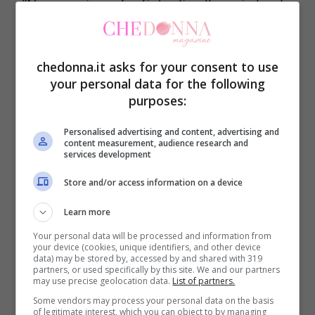
“Non possiamo far finta di nulla, sai che da
casa tutti si aspettano che io faccia
domande sulla tua separazione, ma non è il
chedonna.it asks for your consent to use
momento giusto e quindi non ne
your personal data for the following
purposes:
parleremo. Ne parleremo più avanti”
. Con
queste parole, Silvia Toffanin ha messo
Personalised advertising and content, advertising and
content measurement, audience research and
immediatamente a proprio agio l’amica
services development
Ilary Blasi che, nel corso dell’intervista a
Store and/or access information on a device
Verissimo, non ha parlato della fine del suo
Learn more
matrimonio con Francesco Totti. Nessun
Your personal data will be processed and information from
riferimento, seppur minimo, alla
your device (cookies, unique identifiers, and other device
data) may be stored by, accessed by and shared with 319
separazione dall’ex capitano della Roma,
partners, or used specifically by this site. We and our partners
may use precise geolocation data.
List of partners.
ma un’intervista dedicata all’Isola dei
Some vendors may process your personal data on the basis
of legitimate interest, which you can object to by managing