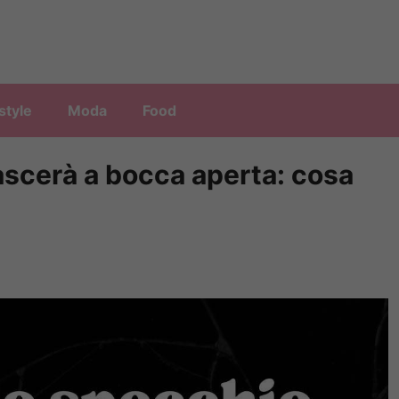
style
Moda
Food
 lascerà a bocca aperta: cosa