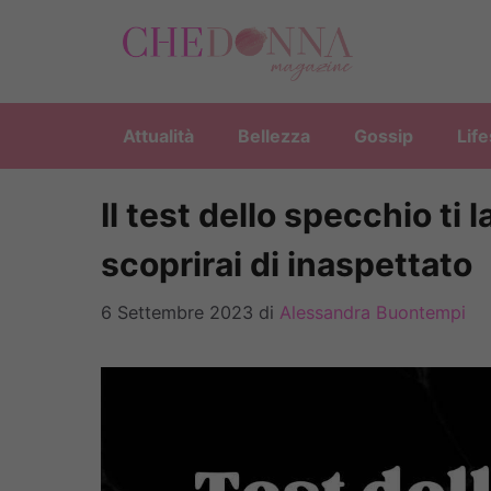
Vai
al
contenuto
Attualità
Bellezza
Gossip
Life
Il test dello specchio ti
scoprirai di inaspettato
6 Settembre 2023
di
Alessandra Buontempi