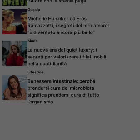
34 ore con la stessa paga
Gossip
Michelle Hunziker ed Eros
Ramazzotti, i segreti del loro amore:
“È diventato ancora più bello”
Moda
La nuova era del quiet luxury: i
segreti per valorizzare i filati nobili
nella quotidianità
Lifestyle
Benessere intestinale: perché
prendersi cura del microbiota
significa prendersi cura di tutto
l’organismo