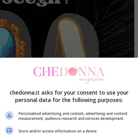
chedonna.it asks for your consent to use your
personal data for the following purposes:
ona ingenua oppure no – CheDonna.it
Personalised advertising and content, advertising and content
measurement, audience research and services development
ingenuo, in quanto credi molto a quello che ti
Store and/or access information on a device