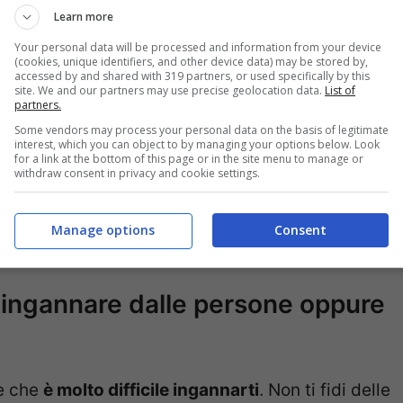
e. Alcuni riescono a capire che si tratta solo di
Learn more
ca per accorgersene. E tu come ti comporti
Your personal data will be processed and information from your device
(cookies, unique identifiers, and other device data) may be stored by,
dovrai fare per scoprirlo è solo
guardare con
accessed by and shared with 319 partners, or used specifically by this
site. We and our partners may use precise geolocation data.
List of
o sopra
e
scegliere con sincerità lo specchio
partners.
attrae di più. Solo dopo potrai andare a vedere
Some vendors may process your personal data on the basis of legitimate
interest, which you can object to by managing your options below. Look
for a link at the bottom of this page or in the site menu to manage or
withdraw consent in privacy and cookie settings.
tempo in quanto la tua scelta dovrà essere
Manage options
Consent
to tempo. Allora, tu quale specchio hai scelto?
ci ingannare dalle persone oppure
e che
è molto difficile ingannarti
. Non ti fidi delle