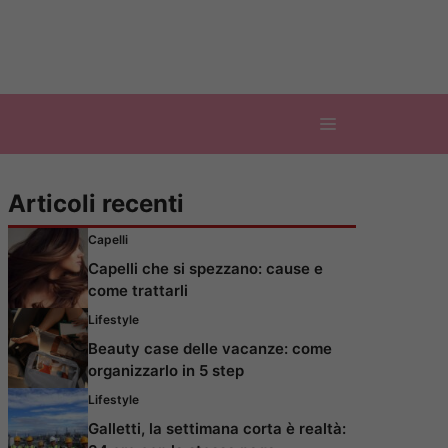
Articoli recenti
Capelli
Capelli che si spezzano: cause e
come trattarli
Lifestyle
Beauty case delle vacanze: come
organizzarlo in 5 step
Lifestyle
Galletti, la settimana corta è realtà: