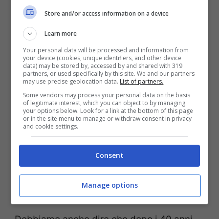
dopo i 40 anni inizia a formarsi il tipico
Store and/or access information on a device
codice a barre e quindi alcuni rossetti
Learn more
troppo secchi possono evidenziarli. Ergo,
Your personal data will be processed and information from
andrebbero evitati.
your device (cookies, unique identifiers, and other device
data) may be stored by, accessed by and shared with 319
partners, or used specifically by this site. We and our partners
may use precise geolocation data.
List of partners.
Se però proprio non possiamo farne a
Some vendors may process your personal data on the basis
of legitimate interest, which you can object to by managing
meno – perchè magari dobbiamo stare
your options below. Look for a link at the bottom of this page
or in the site menu to manage or withdraw consent in privacy
tutta una giornata fuori e non vogliamo
and cookie settings.
rimettere il rossetto di continuo –
l’ideale
sarebbe scegliere rossetti cremosi che
Consent
risultino però morbidi e leviganti sulle
Manage options
labbra.