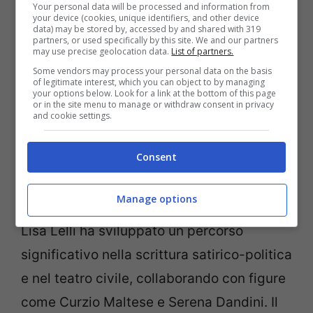
Your personal data will be processed and information from
your device (cookies, unique identifiers, and other device
complessiva, accompagnando il progetto
data) may be stored by, accessed by and shared with 319
partners, or used specifically by this site. We and our partners
in una fase di forte visibilità pubblica.
may use precise geolocation data.
List of partners.
Parallelamente, ha ricoperto anche il ruolo
Some vendors may process your personal data on the basis
of legitimate interest, which you can object to by managing
di manager di Daniele Silvestri,
your options below. Look for a link at the bottom of this page
or in the site menu to manage or withdraw consent in privacy
confermando una competenza che va oltre
and cookie settings.
la dimensione estetica e si estende alla
Consent
gestione strategica.
Manage options
Accanto all’attività nel settore musicale,
Lisa Lelli ha sviluppato un percorso
significativo nella scrittura satirico-politica
e nel teatro civile, collaborando con figure
come Curzio Maltese e Serena Dandini. Il