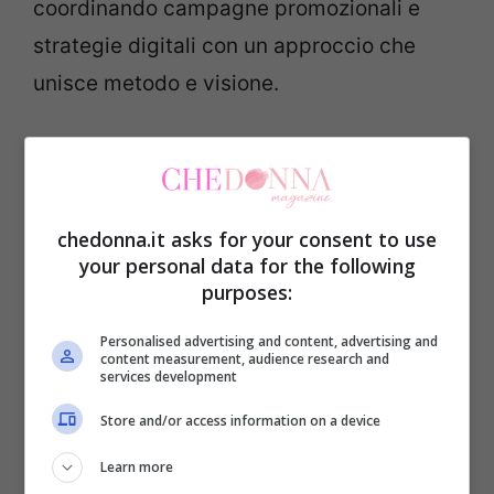
coordinando campagne promozionali e
strategie digitali con un approccio che
unisce metodo e visione.
Un passaggio particolarmente rilevante è
stato il contributo alla nascita e allo
sviluppo del Trio Fabi Silvestri Gazzè. In un
chedonna.it asks for your consent to use
progetto collettivo di quella portata, la
your personal data for the following
purposes:
direzione creativa diventa anche capacità
di sintesi e di mediazione tra sensibilità
Personalised advertising and content, advertising and
content measurement, audience research and
diverse. Il lavoro di Lisa Lelli si è
services development
concentrato sulla costruzione di un
Store and/or access information on a device
impianto comunicativo coerente, sulla
Learn more
promozione e sull’art direction