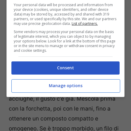
capperi sciacquati, acciughe
Your personal data will be processed and information from
your device (cookies, unique identifiers, and other device
(sgocciolate), prezzemolo tritato,
data) may be stored by, accessed by and shared with 319
partners, or used specifically by this site. We and our partners
pangrattato e uova leggermente sbattute.
may use precise geolocation data.
List of partners.
Some vendors may process your personal data on the basis
of legitimate interest, which you can object to by managing
Per circa venti polpettine, le proporzioni
your options below. Look for a link at the bottom of this page
or in the site menu to manage or withdraw consent in privacy
che funzionano sono semplici: all’incirca
and cookie settings.
230 g di tonno e 200 g di ricotta, con una
Consent
“spolverata generosa” di parmigiano e
pangrattato e 2 uova a legare. Aggiusta di
Manage options
sale e pepe solo alla fine: tra capperi e
acciughe, il gusto c’è già. Mescola prima
con la forchetta, poi con le mani, fino a
ottenere un composto compatto e
omogeneo. Se è troppo morbido, un filo di