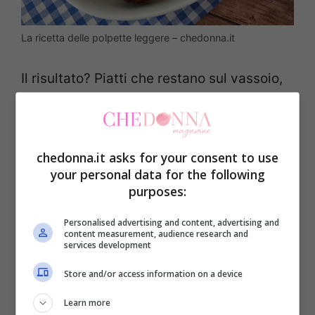
La ricetta delle polpette leggere – chedonna.it
Il risultato? Piatti che restano sul vassoio,
stomaci appesantiti e quel vago rimorso
che rovina l’atmosfera. Per non sbagliare si
può provare questa versione di polpette di
chedonna.it asks for your consent to use
tonno e ricotta. Comincia sempre dalla
your personal data for the following
purposes:
ricotta ben scolata: lasciala in un colino
una mezz’ora, è il passaggio che evita
Personalised advertising and content, advertising and
content measurement, audience research and
l’effetto “mappazza” e ti regala la famosa
services development
morbidezza. Poi unisci tonno sgocciolato e
Store and/or access information on a device
sbriciolato, parmigiano grattugiato,
Learn more