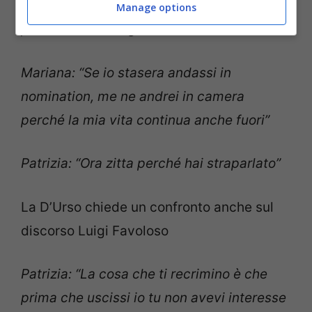
critico la tua nomination, ma la tua falsità,
Manage options
perché mi hai istigato cos tanto con Aida?”
Mariana: “Se io stasera andassi in
nomination, me ne andrei in camera
perché la mia vita continua anche fuori”
Patrizia: “Ora zitta perché hai straparlato”
La D’Urso chiede un confronto anche sul
discorso Luigi Favoloso
Patrizia: “La cosa che ti recrimino è che
prima che uscissi io tu non avevi interesse