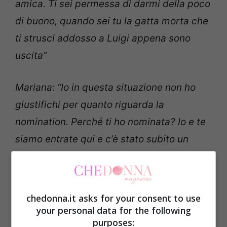
amica. Ti sei permessa di darmi della poco
di buono, quando sei tu la gatta morta che
ti strusci addosso a Luigi appena sono
uscita”
Mariana: “Io in questa situazione non ho
giustifichi per quanto riguarda la
nomination. Perché ti ho nominata? Io e te
siamo entrate qui e c’è stato subito un
feeling, erano 5 giorni di amicizia, e non
parliamo di anni. Erano giorni in cui ti
venivo vicino e tu ti scansavi”
chedonna.it asks for your consent to use
your personal data for the following
purposes:
Patrizia: “Io non critico la nomination, ma