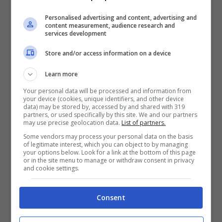
per aver mentito, perché sei falsa e
Personalised advertising and content, advertising and
content measurement, audience research and
schifosa perché mi hai fatto inveire contro
services development
persone che non c’entravano nulla”
Store and/or access information on a device
Learn more
Mariana: “Quando c’era la prova costume
Your personal data will be processed and information from
tu hai voluto farla a tutti i costi, sentivo che
your device (cookies, unique identifiers, and other device
data) may be stored by, accessed by and shared with 319
a lungo andare il tuo carattere sia andato
partners, or used specifically by this site. We and our partners
may use precise geolocation data.
List of partners.
in contrasto col mio, per questo ti ho
Some vendors may process your personal data on the basis
nominata. Loro hanno iniziato a parlare
of legitimate interest, which you can object to by managing
your options below. Look for a link at the bottom of this page
della tua vita privata, della voglia di
or in the site menu to manage or withdraw consent in privacy
and cookie settings.
copertine”
Consent
Patrizia: “Sostieni cose insostenibili. Non