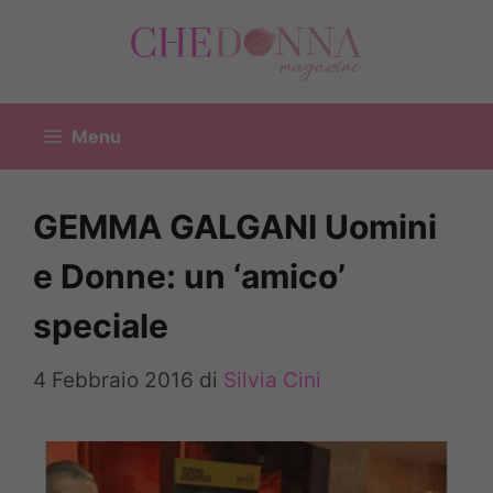
Vai
al
contenuto
Menu
GEMMA GALGANI Uomini
e Donne: un ‘amico’
speciale
4 Febbraio 2016
di
Silvia Cini