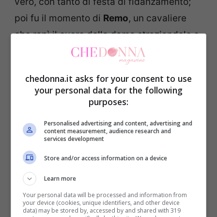
vero, con tanto di festa di fidanzamento;
poi fu il momento di
Remo
, un cavaliere
che rapì il cuore della dama straziandolo e
spezzandolo in mille pezzi con il suo
comportamento ambiguo; per finire ai
chedonna.it asks for your consent to use
giorni d’oggi con il bel gabbiano
Giorgio
your personal data for the following
Manetti
, con il quale ancora adesso è in
purposes:
atto un tira e molla di dichiarazioni e colpi
Personalised advertising and content, advertising and
content measurement, audience research and
di scena.
services development
Store and/or access information on a device
Gemma Galgani
è senz’altro una donna
Learn more
molto vulnerabile, dedita all’amore, al
Your personal data will be processed and information from
soddisfacimento dei bisogni degli uomini
your device (cookies, unique identifiers, and other device
data) may be stored by, accessed by and shared with 319
che le passano accanto, non ricevendo