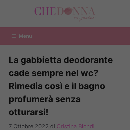
Vai
al
contenuto
Menu
La gabbietta deodorante
cade sempre nel wc?
Rimedia così e il bagno
profumerà senza
otturarsi!
7 Ottobre 2022
di
Cristina Biondi