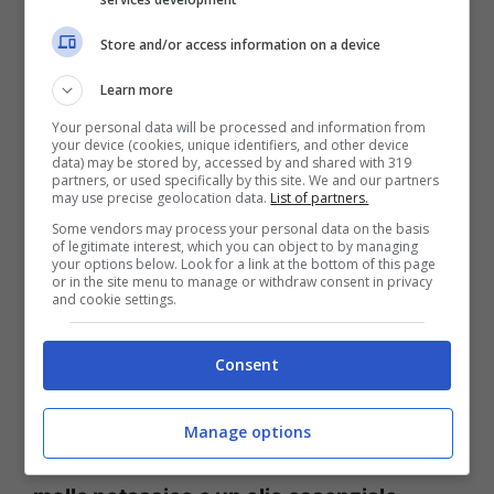
scarico.
Store and/or access information on a device
Alcuni optano per degli igienizzanti in gel
Learn more
da applicare dentro al wc che anche
Your personal data will be processed and information from
your device (cookies, unique identifiers, and other device
qualora si dovessero staccare non
data) may be stored by, accessed by and shared with 319
partners, or used specifically by this site. We and our partners
may use precise geolocation data.
List of partners.
causerebbero danno allo scarico perché si
Some vendors may process your personal data on the basis
sciolgono in acqua.
of legitimate interest, which you can object to by managing
your options below. Look for a link at the bottom of this page
or in the site menu to manage or withdraw consent in privacy
and cookie settings.
Ma se non vogliamo adoperare prodotti
chimici possiamo scegliere un sistema
Consent
molto più
economico ed ecologico
che
possiamo realizzare da sole. Quello di cui
Manage options
avremo bisogno in questo caso è il
sapone