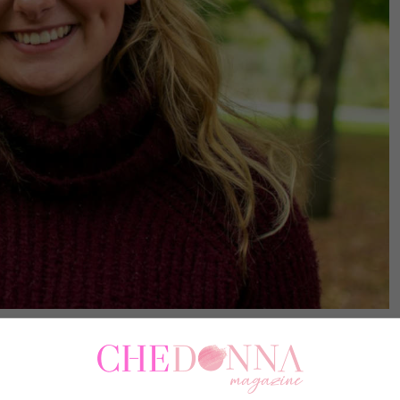
mai svelato e che ti sorprenderanno – CheDonna.it
à, sono presenti soltanto nel 20% della