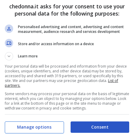
aratteristica fisica che non passa mai
chedonna.it asks for your consent to use your
sulle
fossette sulle guance e le curiosità che
personal data for the following purposes:
prenderanno
.
Personalised advertising and content, advertising and content
measurement, audience research and services development
sono ereditarie? Perché
Store and/or access information on a device
 nessuno ti ha mai detto
Learn more
Your personal data will be processed and information from your device
aspetti più affascinanti del nostro aspetto
(cookies, unique identifiers, and other device data) may be stored by,
accessed by and shared with 319 partners, or used specifically by this
cita, queste sono dovute a una “malformazione” –
site. We and our partners may use precise geolocation data.
List of
partners.
 – dei muscoli. Ma le
fossette sulle guance
Some vendors may process your personal data on the basis of legitimate
interest, which you can object to by managing your options below. Look
o le curiosità che nessuno ti ha mai detto.
for a link at the bottom of this page or in the site menu to manage or
withdraw consent in privacy and cookie settings.
Manage options
Consent