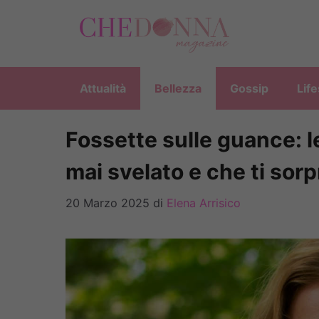
Vai
al
contenuto
Attualità
Bellezza
Gossip
Life
Fossette sulle guance: l
mai svelato e che ti so
20 Marzo 2025
di
Elena Arrisico