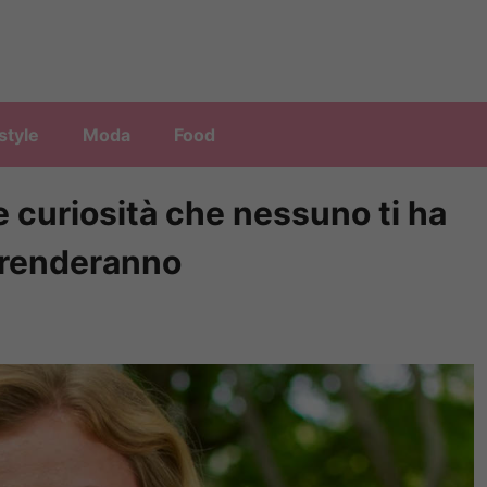
style
Moda
Food
e curiosità che nessuno ti ha
rprenderanno