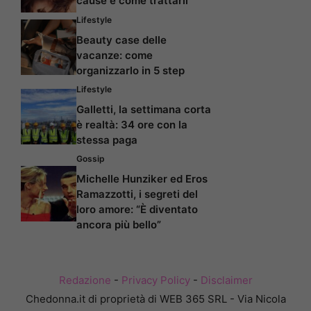
cause e come trattarli
Lifestyle
Beauty case delle
vacanze: come
organizzarlo in 5 step
Lifestyle
Galletti, la settimana corta
è realtà: 34 ore con la
stessa paga
Gossip
Michelle Hunziker ed Eros
Ramazzotti, i segreti del
loro amore: “È diventato
ancora più bello”
Redazione
-
Privacy Policy
-
Disclaimer
Chedonna.it di proprietà di WEB 365 SRL - Via Nicola