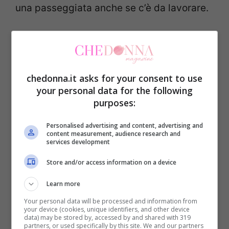
una passeggiata anche se c’è da lavorare.
Fornelli e pentole incrostate,
il metodo che funziona
chedonna.it asks for your consent to use
sempre anche per la pulizia
your personal data for the following
personale
purposes:
Personalised advertising and content, advertising and
Tutto quello che serve sono i
fondi di caffè
content measurement, audience research and
services development
e mezzo limone, niente di più. Versiamo il
Store and/or access information on a device
caffè in una ciotolina, mescoliamolo con
poche gocce di succo di limone usando un
Learn more
cucchiaio ed è già pronto. La consistenza
Your personal data will be processed and information from
your device (cookies, unique identifiers, and other device
deve essere quella di una pomata.
data) may be stored by, accessed by and shared with 319
partners, or used specifically by this site. We and our partners