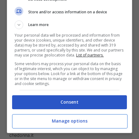
caso di mancato invio della dichiarazione
Store and/or access information on a device
dei redditi o di errore nella presentazione.
Learn more
Your personal data will be processed and information from
your device (cookies, unique identifiers, and other device
data) may be stored by, accessed by and shared with 319
partners, or used specifically by this site. We and our partners
may use precise geolocation data.
List of partners.
Some vendors may process your personal data on the basis
of legitimate interest, which you can object to by managing
your options below. Look for a link at the bottom of this page
or in the site menu to manage or withdraw consent in privacy
and cookie settings.
Consent
La Cassazione non ammette scuse: l’errore del
Manage options
commercialista, grava anche sul contribuente –
chedonna.it