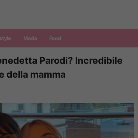
style
Moda
Food
 Benedetta Parodi? Incredibile
le della mamma