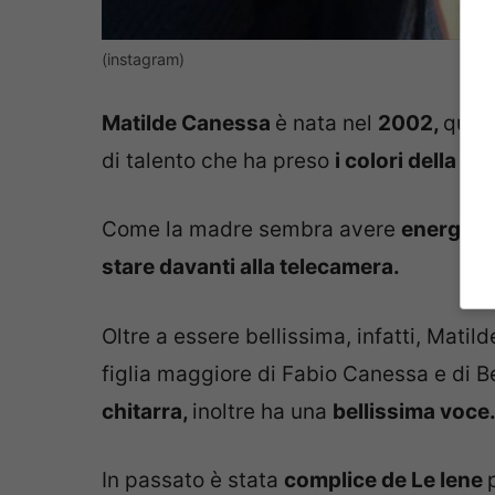
(instagram)
Matilde Canessa
è nata nel
2002,
quin
di talento che ha preso
i colori della 
Come la madre sembra avere
energia 
stare davanti alla telecamera.
Oltre a essere bellissima, infatti, Matil
figlia maggiore di Fabio Canessa e di Be
chitarra,
inoltre ha una
bellissima voce
In passato è stata
complice de Le Iene