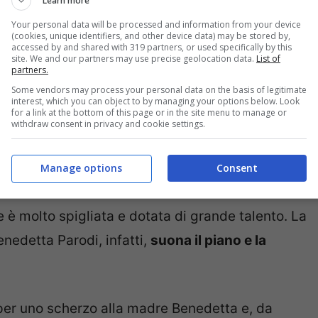
Learn more
Your personal data will be processed and information from your device
(cookies, unique identifiers, and other device data) may be stored by,
accessed by and shared with 319 partners, or used specifically by this
site. We and our partners may use precise geolocation data.
List of
partners.
di oggi ha
19 anni.
È una ragazza atletica e piena
Some vendors may process your personal data on the basis of legitimate
interest, which you can object to by managing your options below. Look
mamma.
for a link at the bottom of this page or in the site menu to manage or
withdraw consent in privacy and cookie settings.
da vendere
e soprattutto
grande capacità di
Manage options
Consent
de è molto spigliata e dotata di grande talento. La
nedetta Parodi, infatti,
suona il piano e la
.
per uno scherzo alla madre Benedetta e, da