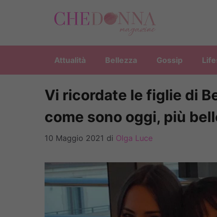
Vai
al
contenuto
Attualità
Bellezza
Gossip
Life
Vi ricordate le figlie di
come sono oggi, più bel
10 Maggio 2021
di
Olga Luce