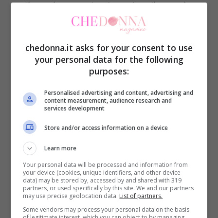
un’intervista parlando solo di gossip –
afferma la Pellegrini
-. Purtroppo vado in
vacanza e le foto me le fanno. Non sono io
chedonna.it asks for your consent to use
a chiedere di farmele. Se ne è parlato, ne
your personal data for the following
purposes:
parlano gli altri, non ne parlo io”.
Personalised advertising and content, advertising and
content measurement, audience research and
Quanto all’appellativo di
“mangia uomini”
services development
che si è guadagnata in questo periodo
Store and/or access information on a device
ribatte: “
Non so cosa dire perché io
Learn more
assolutamente non mi ci sento. Sono una
Your personal data will be processed and information from
ragazza di 23 anni, che può fare dei
your device (cookies, unique identifiers, and other device
data) may be stored by, accessed by and shared with 319
cambiamenti nella sua vita. Questo è. Poi i
partners, or used specifically by this site. We and our partners
may use precise geolocation data.
List of partners.
nomignoli per me si sprecano. Cerco di
Some vendors may process your personal data on the basis
of legitimate interest, which you can object to by managing