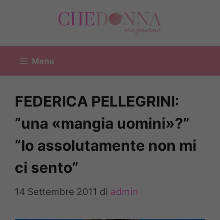
Vai
al
contenuto
Menu
FEDERICA PELLEGRINI:
“una «mangia uomini»?”
“Io assolutamente non mi
ci sento”
14 Settembre 2011
di
admin