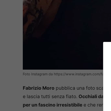
Foto Instagram da https://www.instagram.com/fabri
Fabrizio Moro
pubblica una foto scattat
e lascia tutti senza fiato.
Occhiali da vi
per un fascino irresistibile
e che rendono