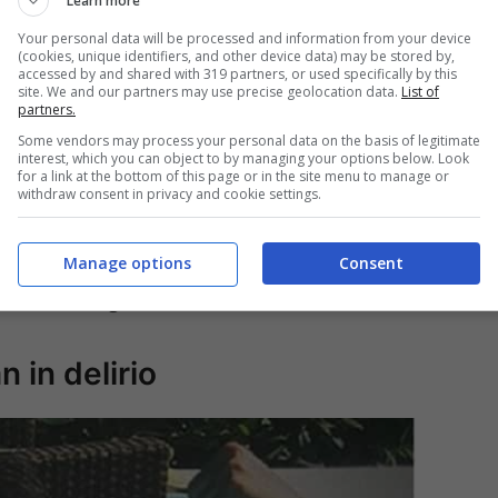
Learn more
esso l’
amico Ermal Meta.
Your personal data will be processed and information from your device
(cookies, unique identifiers, and other device data) may be stored by,
accessed by and shared with 319 partners, or used specifically by this
 “Mobrici, vacci piano che qui siamo deboli di
site. We and our partners may use precise geolocation data.
List of
partners.
alcuni dei messaggi scritti dalle fane sotto
Some vendors may process your personal data on the basis of legitimate
on cui ha condiviso alcuni versi di “Canzone
interest, which you can object to by managing your options below. Look
for a link at the bottom of this page or in the site menu to manage or
lbum intitolato semplicemente “Fabrizio Moro” e
withdraw consent in privacy and cookie settings.
Manage options
Consent
mal Meta gli scrive su Twitter: fan in delirio
n in delirio