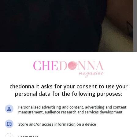
chedonna.it asks for your consent to use your
ziomoropage/
personal data for the following purposes:
Personalised advertising and content, advertising and content
a mentre ascolta le sue ultime fatiche musicali
measurement, audience research and services development
sta, barba incolata, muscoli e tatuaggi in mostra
Store and/or access information on a device
 Fabrizio Moro uno degli artisti più affascinanti