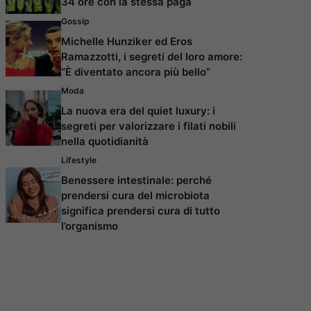
34 ore con la stessa paga
Gossip
Michelle Hunziker ed Eros
Ramazzotti, i segreti del loro amore:
“È diventato ancora più bello”
Moda
La nuova era del quiet luxury: i
segreti per valorizzare i filati nobili
nella quotidianità
Lifestyle
Benessere intestinale: perché
prendersi cura del microbiota
significa prendersi cura di tutto
l’organismo