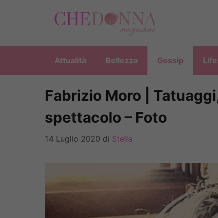
Vai
al
contenuto
Attualità
Bellezza
Gossip
Life
Fabrizio Moro | Tatuaggi
spettacolo – Foto
14 Luglio 2020
di
Stella