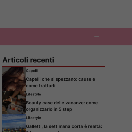
Articoli recenti
Capelli
Capelli che si spezzano: cause e
come trattarli
Lifestyle
Beauty case delle vacanze: come
organizzarlo in 5 step
Lifestyle
Galletti, la settimana corta è realtà: