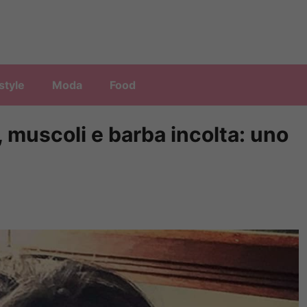
style
Moda
Food
, muscoli e barba incolta: uno