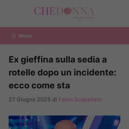
Vai
al
contenuto
Menu
Ex gieffina sulla sedia a
rotelle dopo un incidente:
ecco come sta
27 Giugno 2025
di
Fabio Scapellato