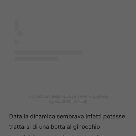
Un post condiviso da Eva Tremila Express
(@eva3000_official)
Data la dinamica sembrava infatti potesse
trattarsi di una botta al ginocchio