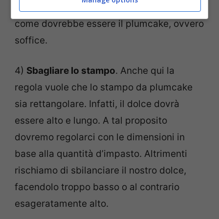
troppo duro, praticamente il contrario di
come dovrebbe essere il plumcake, ovvero
soffice.
4)
Sbagliare lo stampo
. Anche qui la
regola vuole che lo stampo da plumcake
sia rettangolare. Infatti, il dolce dovrà
essere alto e lungo. A tal proposito
dovremo regolarci con le dimensioni in
base alla quantità d’impasto. Altrimenti
rischiamo di sbilanciare il nostro dolce,
facendolo troppo basso o al contrario
esageratamente alto.