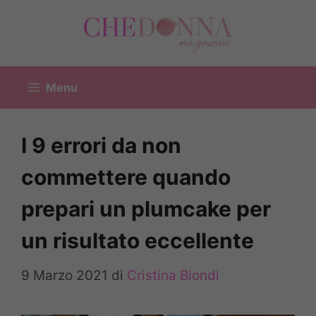
Vai
al
contenuto
Menu
I 9 errori da non
commettere quando
prepari un plumcake per
un risultato eccellente
9 Marzo 2021
di
Cristina Biondi