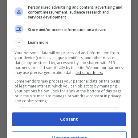
ingredienti.
Personalised advertising and content, advertising and
content measurement, audience research and
services development
3)
Non seguire la ricetta.
Alle volte
Store and/or access information on a device
proviamo a inventarci una ricetta e
Learn more
aggiungiamo la farina o altri ingredienti a
Your personal data will be processed and information from
piacere. Se da un lato nessuno ci vieta di
your device (cookies, unique identifiers, and other device
data) may be stored by, accessed by and shared with 319
partners, or used specifically by this site. We and our partners
sperimentare in cucina dall’altro, occhio,
may use precise geolocation data.
List of partners.
perché uno squilibrio di ingredienti può far
Some vendors may process your personal data on the basis
of legitimate interest, which you can object to by managing
sì che il nostro plumcake non venga alla
your options below. Look for a link at the bottom of this page
or in the site menu to manage or withdraw consent in privacy
perfezione. Ad esempio se mettiamo poca
and cookie settings.
farina potrebbe non cuocersi bene e
Consent
rimanere gommoso all’interno. Al contrario
se ne mettiamo troppa potrebbe venire
Manage options