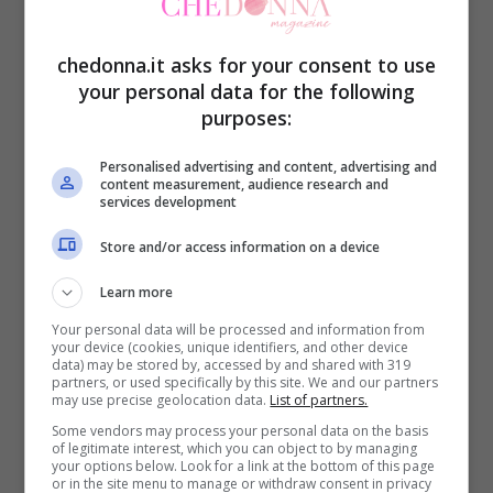
Come decongestionare il
chedonna.it asks for your consent to use
your personal data for the following
naso con la digitopressione
purposes:
Personalised advertising and content, advertising and
Se avete bisogno di respirare meglio e di
content measurement, audience research and
services development
liberare il naso non dovrete far altro che
seguire queste piccole linee guida e
Store and/or access information on a device
premere con i polpastrelli sulle parti
Learn more
indicate.
Your personal data will be processed and information from
your device (cookies, unique identifiers, and other device
data) may be stored by, accessed by and shared with 319
partners, or used specifically by this site. We and our partners
-Massaggiare in modo rotatorio il lobo
may use precise geolocation data.
List of partners.
delle orecchie per 10 volte
Some vendors may process your personal data on the basis
of legitimate interest, which you can object to by managing
your options below. Look for a link at the bottom of this page
or in the site menu to manage or withdraw consent in privacy