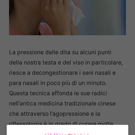
La pressione delle dita su alcuni punti
della nostra testa e del viso in particolare,
riesce a decongestionare i seni nasali e
para nasali in poco più di un minuto.
Questa tecnica affonda le sue radici
nell’antica medicina tradizionale cinese
che attraverso l’agopressione e la
riflessologia è in grado di curare molte
patologie.