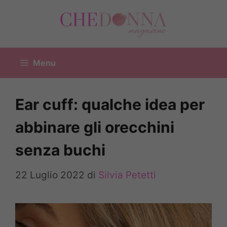
Vai
al
contenuto
Menu
Ear cuff: qualche idea per
abbinare gli orecchini
senza buchi
22 Luglio 2022
di
Silvia Petetti