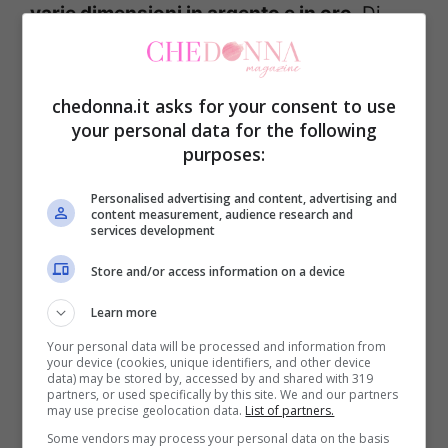
varie dimensioni in argento e in oro
. Di
solito si porta nella
parte alta e
cartilaginea dell’orecchio,
si infila a lì fino
chedonna.it asks for your consent to use
a scendere in tutto il contorno.
your personal data for the following
purposes:
I cerchi piccoli e sottili sono molto carini
Personalised advertising and content, advertising and
nella parte alta
oppure in quella
bassa
content measurement, audience research and
services development
vicino al lobo
, o in quella centrale verso
Store and/or access information on a device
l’interno, mentre ci sono
modelli più spessi
e sottili
che stanno bene anche nella
parte
Learn more
laterale bassa.
Your personal data will be processed and information from
your device (cookies, unique identifiers, and other device
data) may be stored by, accessed by and shared with 319
partners, or used specifically by this site. We and our partners
Dal lobo in su
may use precise geolocation data.
List of partners.
Some vendors may process your personal data on the basis