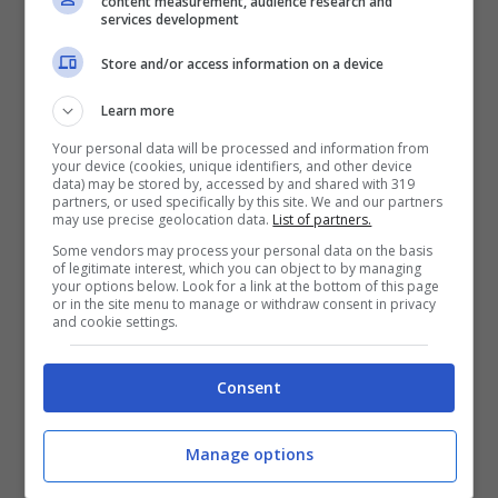
content measurement, audience research and
services development
controllo e in perfetto ordine
. Per evitare
Store and/or access information on a device
di andare incontro a dei veri e propri
accumuli di cianfrusaglie o oggetti, abiti e
Learn more
stoviglie inutili, ecco come procedere con
Your personal data will be processed and information from
your device (cookies, unique identifiers, and other device
il decluttering.
data) may be stored by, accessed by and shared with 319
partners, or used specifically by this site. We and our partners
may use precise geolocation data.
List of partners.
Decluttering: come farlo
Some vendors may process your personal data on the basis
of legitimate interest, which you can object to by managing
your options below. Look for a link at the bottom of this page
or in the site menu to manage or withdraw consent in privacy
and cookie settings.
Consent
Manage options