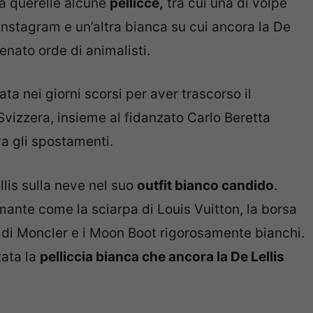
la querelle alcune
pellicce,
tra cui una di volpe
 Instagram e un’altra bianca su cui ancora la De
enato orde di animalisti.
ata nei giorni scorsi per aver trascorso il
vizzera, insieme al fidanzato Carlo Beretta
a gli spostamenti.
lis sulla neve nel suo
outfit bianco candido
.
mante come la sciarpa di Louis Vuitton, la borsa
oni di Moncler e i Moon Boot rigorosamente bianchi.
tata la
pelliccia bianca che ancora la De Lellis