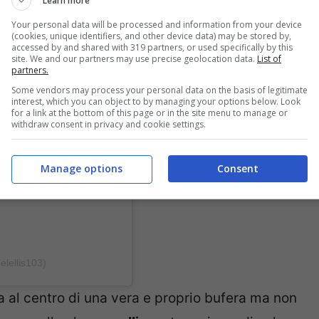
Learn more
Your personal data will be processed and information from your device
(cookies, unique identifiers, and other device data) may be stored by,
accessed by and shared with 319 partners, or used specifically by this
site. We and our partners may use precise geolocation data.
List of
partners.
Some vendors may process your personal data on the basis of legitimate
interest, which you can object to by managing your options below. Look
for a link at the bottom of this page or in the site menu to manage or
withdraw consent in privacy and cookie settings.
Manage options
Consent
elellis103)
ta al centro di una vera e proprio bufera ma non