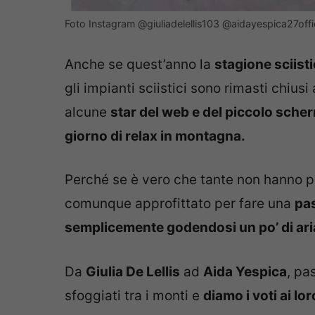
Foto Instagram @giuliadelellis103 @aidayespica27offic
Anche se quest’anno la
stagione sciist
gli impianti sciistici sono rimasti chiu
alcune
star del web e del piccolo sc
giorno di relax in montagna.
Perché se è vero che tante non hanno 
comunque approfittato per fare una
pas
semplicemente godendosi un po’ di ar
Da
Giulia De Lellis
ad
Aida Yespica
, pa
sfoggiati tra i monti e
diamo i voti ai lo