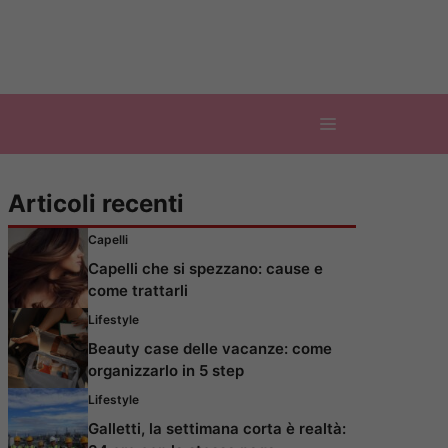
Articoli recenti
Capelli
Capelli che si spezzano: cause e
come trattarli
Lifestyle
Beauty case delle vacanze: come
organizzarlo in 5 step
Lifestyle
Galletti, la settimana corta è realtà: