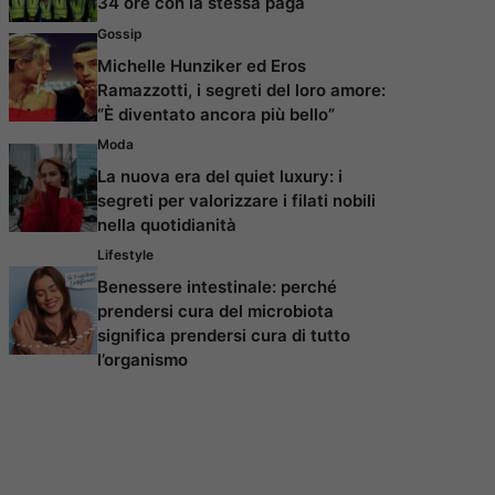
34 ore con la stessa paga
Gossip
Michelle Hunziker ed Eros
Ramazzotti, i segreti del loro amore:
“È diventato ancora più bello”
Moda
La nuova era del quiet luxury: i
segreti per valorizzare i filati nobili
nella quotidianità
Lifestyle
Benessere intestinale: perché
prendersi cura del microbiota
significa prendersi cura di tutto
l’organismo