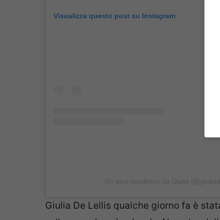
Visualizza questo post su Instagram
Un post condiviso da Giulia (@giuliad
Giulia De Lellis qualche giorno fa è sta