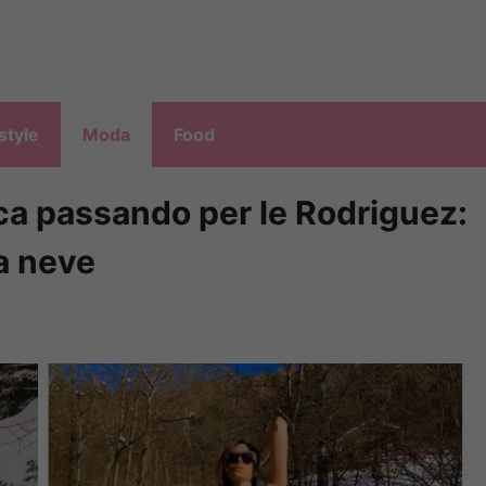
style
Moda
Food
pica passando per le Rodriguez:
la neve