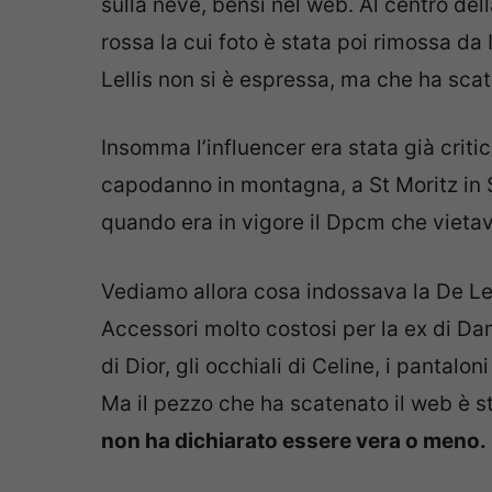
sulla neve, bensì nel web. Al centro del
rossa la cui foto è stata poi rimossa da
Lellis non si è espressa, ma che ha scat
Insomma l’influencer era stata già critic
capodanno in montagna, a St Moritz in S
quando era in vigore il Dpcm che vietav
Vediamo allora cosa indossava la De Lel
Accessori molto costosi per la ex di Da
di Dior, gli occhiali di Celine, i pantal
Ma il pezzo che ha scatenato il web è s
non ha dichiarato essere vera o meno.