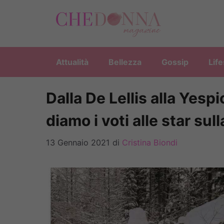
Vai
al
contenuto
Attualità
Bellezza
Gossip
Life
Dalla De Lellis alla Yes
diamo i voti alle star sul
13 Gennaio 2021
di
Cristina Biondi