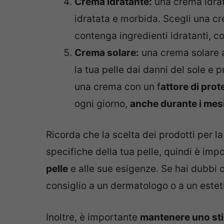
Crema idratante:
una crema idrat
idratata e morbida. Scegli una cr
contenga ingredienti idratanti, c
Crema solare:
una crema solare 
la tua pelle dai danni del sole e
una crema con un f
attore di prot
ogni giorno,
anche durante i mesi
Ricorda che la scelta dei prodotti per l
specifiche della tua pelle, quindi è imp
pelle
e alle sue esigenze. Se hai dubbi o
consiglio a un dermatologo o a un esteti
Inoltre, è importante
mantenere uno stil