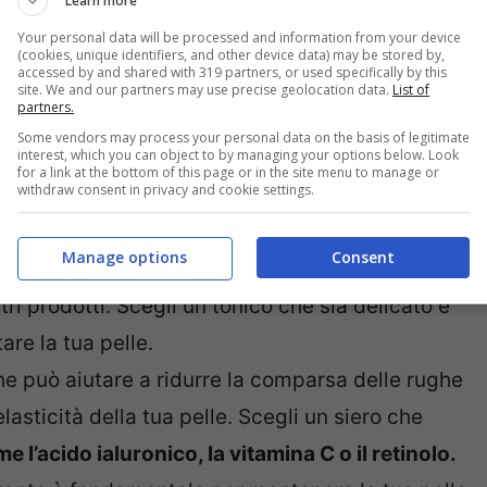
Learn more
 pelle dipende principalmente dal tuo
tipo di pelle
Your personal data will be processed and information from your device
a, ci sono alcuni prodotti che possono essere
(cookies, unique identifiers, and other device data) may be stored by,
accessed by and shared with 319 partners, or used specifically by this
ulla quarantina.
site. We and our partners may use precise geolocation data.
List of
partners.
Some vendors may process your personal data on the basis of legitimate
te delicato è fondamentale per rimuovere le
interest, which you can object to by managing your options below. Look
for a link at the bottom of this page or in the site menu to manage or
withdraw consent in privacy and cookie settings.
e senza seccarla o irritarla. Scegli un detergente
le, ad esempio
secca, grassa o mista.
Manage options
Consent
quilibrare il pH della tua pelle, idratarla e
tri prodotti. Scegli un tonico che sia delicato e
are la tua pelle.
he può aiutare a ridurre la comparsa delle rughe
’elasticità della tua pelle. Scegli un siero che
e l’acido ialuronico, la vitamina C o il retinolo.