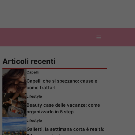
Articoli recenti
Capelli
Capelli che si spezzano: cause e
come trattarli
Lifestyle
Beauty case delle vacanze: come
organizzarlo in 5 step
Lifestyle
Galletti, la settimana corta è realtà: