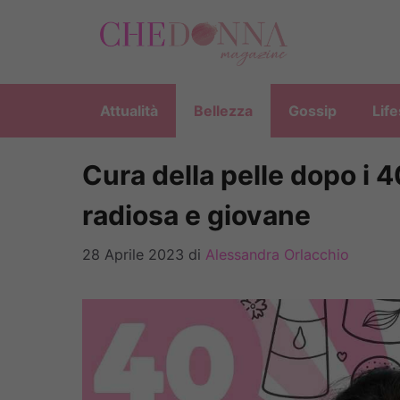
Vai
al
contenuto
Attualità
Bellezza
Gossip
Life
Cura della pelle dopo i 4
radiosa e giovane
28 Aprile 2023
di
Alessandra Orlacchio