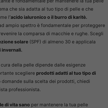
ante è fondamentale per mantenere la tua pelle
ema che sia adatta al tuo tipo di pelle e che
ome l
‘acido ialuronico o il burro di karitè.
ad ampio spettro è fondamentale per proteggere
 prevenire la comparsa di macchie e rughe. Scegli
ezione solare
(SPF) di almeno 30 e applicala
 invernali.
a cura della pelle dipende dalle esigenze
ortante scegliere
prodotti adatti al tuo tipo di
 domande sulla scelta dei prodotti, chiedi
sta professionista.
e di vita sano
per mantenere la tua pelle