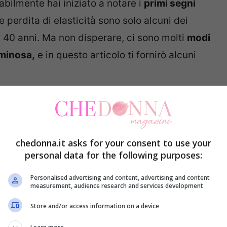
bilmente hai iniziato a notare i
primi segni
 perdita di elasticità sono solo alcuni dei
40 anni. Ma non disperare, ci sono molti
modi
uminosa,
e in questo articolo ti fornirò alcuni
la nuova routine skin care
a al meglio della pelle dopo i 40 anni
è scegliere
chedonna.it asks for your consent to use your
me idratanti e sieri antirughe sono solo alcuni
personal data for the following purposes:
lusi nella tua routine quotidiana di cura della
Personalised advertising and content, advertising and content
rodotti di qualità
che contengano ingredienti
measurement, audience research and services development
Store and/or access information on a device