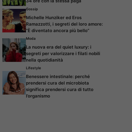
34 ore con la stessa paga
Gossip
Michelle Hunziker ed Eros
Ramazzotti, i segreti del loro amore:
“È diventato ancora più bello”
Moda
La nuova era del quiet luxury: i
segreti per valorizzare i filati nobili
nella quotidianità
Lifestyle
Benessere intestinale: perché
prendersi cura del microbiota
significa prendersi cura di tutto
l’organismo