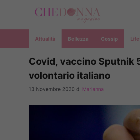
Vai
al
contenuto
Attualità
Bellezza
Gossip
Life
Covid, vaccino Sputnik 
volontario italiano
13 Novembre 2020
di
Marianna