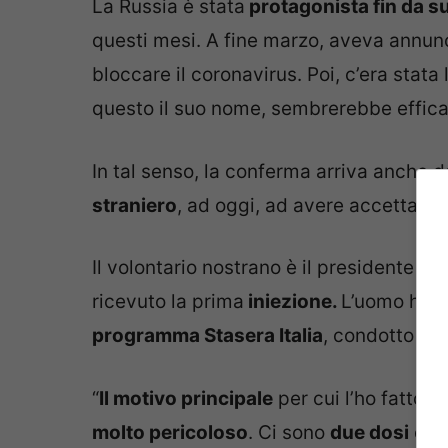
La Russia è stata
protagonista fin da su
questi mesi. A fine marzo, aveva annunc
bloccare il coronavirus. Poi, c’era stata
questo il suo nome, sembrerebbe effica
In tal senso, la conferma arriva anche 
straniero
, ad oggi, ad avere accettato di
Il volontario nostrano è il presidente de
ricevuto la prima
iniezione.
L’uomo ha r
programma Stasera Italia
, condotto da
“
Il motivo principale
per cui l’ho fatto –
molto pericoloso
. Ci sono
due dosi
da i