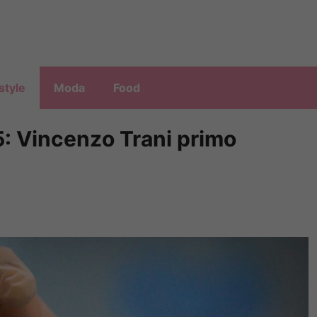
style
Moda
Food
5: Vincenzo Trani primo