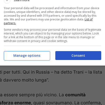
Learn more
ntrollo degli
anticorpi
, normalmente dopo due
Your personal data will be processed and information from your device
(cookies, unique identifiers, and other device data) may be stored by,
accessed by and shared with 319 partners, or used specifically by this
site. We and our partners may use precise geolocation data.
List of
partners.
on sembrano esserci problemi
. “Sto bene, non
Some vendors may process your personal data on the basis of legitimate
interest, which you can object to by managing your options below. Look
ombelli.
for a link at the bottom of this page or in the site menu to manage or
withdraw consent in privacy and cookie settings.
etrattori
ma, presto, inizierà ad essere prodotto
Manage options
Consent
per tutti. Qui in Russia – ha detto Trani – la lista
 è davvero molto lunga”.
bra essere sempre più vicino. La
comunità
o sforzo enorme
, quasi sovraumano. La conferma,