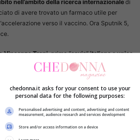
bito nell’ambito della ricerca internazionale
di
iato di avere trovato un farmaco utile per
 l’accelerazione verso il vaccino. Ora Sputnik 5,
ce.
da
Vincenzo Trani
, prima “
cavia
”
italiana
e
unico
 farsi iniettare il
vaccino russo
.
lla
Camera di Commercio Italia-Russia
ed ha già
chedonna.it asks for your consent to use your
accontato la sua esperienza, ai microfoni del
personal data for the following purposes:
Barbara Palombelli
.
Personalised advertising and content, advertising and content
measurement, audience research and services development
 ha esordito Trani –
è perché questo virus è
Store and/or access information on a device
niettare, una subito e, l’altra, dopo tre settimane.