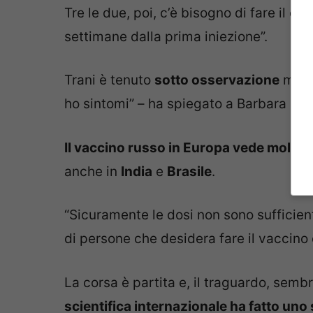
Tre le due, poi, c’è bisogno di fare il co
settimane dalla prima iniezione”.
Trani è tenuto
sotto osservazione
ma
n
ho sintomi” – ha spiegato a Barbara Pal
Il vaccino russo in Europa vede molti d
anche in
India
e
Brasile
.
“Sicuramente le dosi non sono sufficienti 
di persone che desidera fare il vaccino
La corsa è partita e, il traguardo, sem
scientifica internazionale ha fatto un