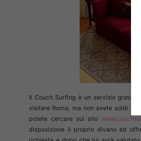
Il Couch Surfing è un servizio gratuit
visitare Roma, ma non avete soldi per 
potete cercare sul sito
www.couchsur
disposizione il proprio divano ed offr
richiesta e dopo che lui avrà valutat