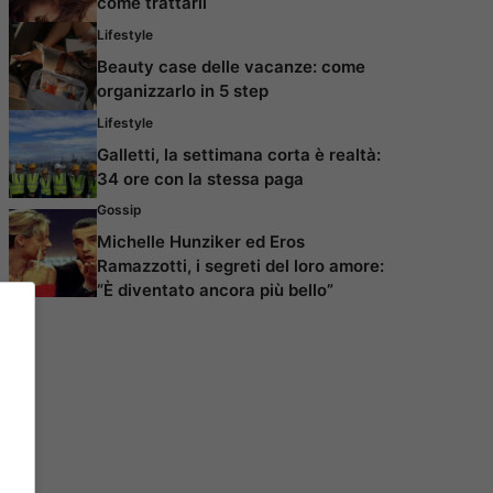
come trattarli
Lifestyle
Beauty case delle vacanze: come
organizzarlo in 5 step
Lifestyle
Galletti, la settimana corta è realtà:
34 ore con la stessa paga
Gossip
Michelle Hunziker ed Eros
Ramazzotti, i segreti del loro amore:
“È diventato ancora più bello”