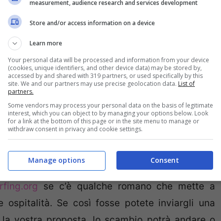
measurement, audience research and services development
Store and/or access information on a device
Learn more
Your personal data will be processed and information from your device
(cookies, unique identifiers, and other device data) may be stored by,
accessed by and shared with 319 partners, or used specifically by this
site. We and our partners may use precise geolocation data.
List of
partners.
Some vendors may process your personal data on the basis of legitimate
interest, which you can object to by managing your options below. Look
for a link at the bottom of this page or in the site menu to manage or
withdraw consent in privacy and cookie settings.
o di scambio di ospitalità. Se ad esempio volete
Manage options
Consent
l’albergo e siete persone aperte ed estroverse,
fing.org
se c’è qualche romano che mette a
e ospitalità. Se così fosse potete inviargli una
o la vostra proposta, lo scambio potrà andare o