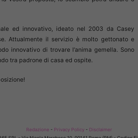
inale ed innovativo, ideato nel 2003 da Casey
e. Attualmente il servizio è molto gettonato e
do innovativo di trovare l’anima gemella. Sono
ndo tra padrone di casa ed ospite.
posizione!
Redazione
-
Privacy Policy
-
Disclaimer
365 SRL - Via Nicola Marchese 10, 00141 Roma (RM) - Codice Fis