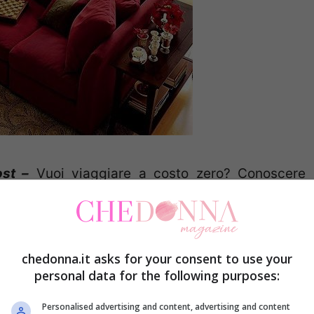
ost –
Vuoi viaggiare a costo zero? Conoscere
o di giorni nella “vita” di qualcun altro? Il
chedonna.it asks for your consent to use your
personal data for the following purposes:
Personalised advertising and content, advertising and content