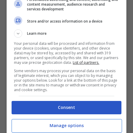
content measurement, audience research and
services development
Leggi anche => Come valorizzare il seno
Store and/or access information on a device
piccolo in qualunque occasione
Learn more
Your personal data will be processed and information from
Pantaloni Palazzo
your device (cookies, unique identifiers, and other device
data) may be stored by, accessed by and shared with 319
partners, or used specifically by this site. We and our partners
I pantaloni palazzo sono
un’arma doppio
may use precise geolocation data.
List of partners.
Some vendors may process your personal data on the basis
taglio
per le donne dalle gambe molto
of legitimate interest, which you can object to by managing
your options below. Look for a link at the bottom of this page
magre. Si tratta infatti di capi che
or in the site menu to manage or withdraw consent in privacy
and cookie settings.
regalano grande morbidezza
alla figura,
nascondendo le eventuali spigolosità di un
Consent
corpo troppo filiforme, soprattutto in
corrispondenza delle anche e delle
Manage options
ginocchia.