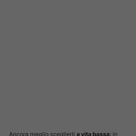
Ancora meglio sceglierli
a vita bassa:
in