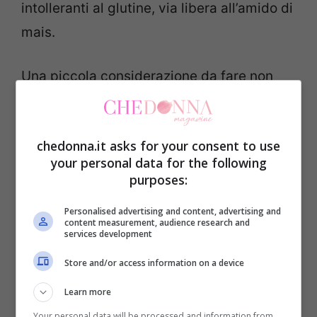
intolleranti al glutine, via libera all’amido di
mais.
Una piccola considerazione da fare non
confondete l’amido di mais con la farina,
perchè sono due prodotti diversi. La prima
chedonna.it asks for your consent to use
differenza tra i due prodotti è il colore
your personal data for the following
perchè la farina di mais è gialla e ha una
purposes:
consistenza diversa dall’amido, mentre
Personalised advertising and content, advertising and
l’amido è di colore bianco.
content measurement, audience research and
services development
Come sostituire l’amido di
Store and/or access information on a device
mais
Learn more
Your personal data will be processed and information from