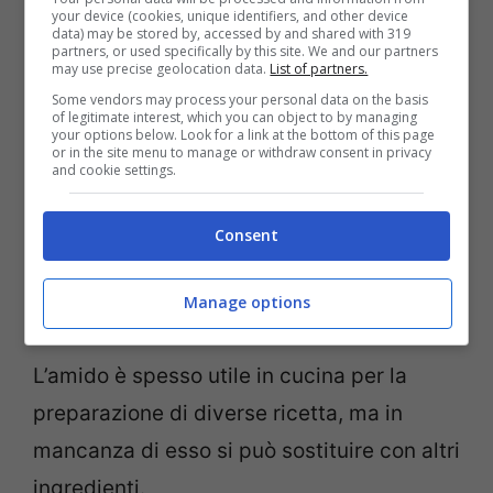
your device (cookies, unique identifiers, and other device
data) may be stored by, accessed by and shared with 319
partners, or used specifically by this site. We and our partners
may use precise geolocation data.
List of partners.
Some vendors may process your personal data on the basis
of legitimate interest, which you can object to by managing
your options below. Look for a link at the bottom of this page
or in the site menu to manage or withdraw consent in privacy
and cookie settings.
Consent
Manage options
Fecola di patate Foto: Adobe Stock
L’amido è spesso utile in cucina per la
preparazione di diverse ricetta, ma in
mancanza di esso si può sostituire con altri
ingredienti.