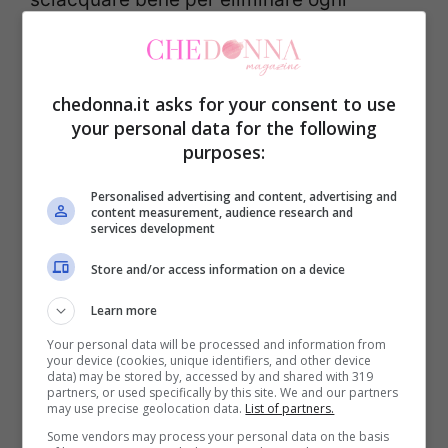
residuo di detergente e poi asciugate con
un panno morbido. In caso di peluche
leggete il nostro articolo dedicato alla
chedonna.it asks for your consent to use
your personal data for the following
pulizia dei giocattoli.
purposes:
Dopo aver lavato con cura tutti i giocattoli,
Personalised advertising and content, advertising and
content measurement, audience research and
services development
procedete alla camera, innanzitutto dovete
rimuovere bene la polvere
anche negli
Store and/or access information on a device
angoli dimenticati della stanza.
Learn more
Your personal data will be processed and information from
Si sa che l’accumulo di polvere potrebbe
your device (cookies, unique identifiers, and other device
data) may be stored by, accessed by and shared with 319
partners, or used specifically by this site. We and our partners
essere deleterio per i
soggetti allergici agli
may use precise geolocation data.
List of partners.
acari della polvere
. Quindi spostate letti,
Some vendors may process your personal data on the basis