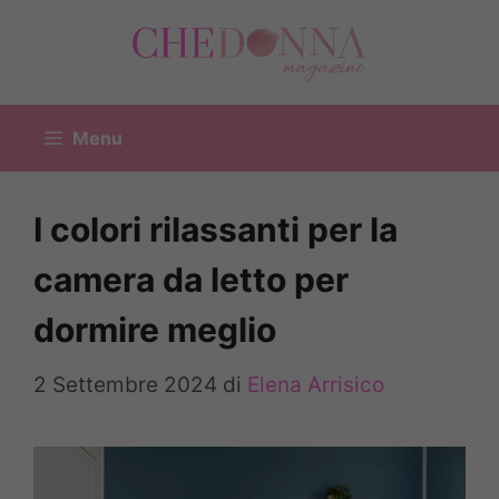
Vai
al
contenuto
Menu
I colori rilassanti per la
camera da letto per
dormire meglio
2 Settembre 2024
di
Elena Arrisico