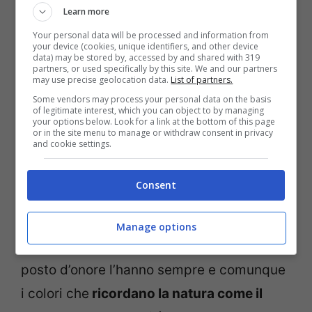
Learn more
dunque, un
effetto calmante
che aiuta ad
Your personal data will be processed and information from
allontanare lo stress
, favorendo serenità e
your device (cookies, unique identifiers, and other device
data) may be stored by, accessed by and shared with 319
armonia. Sebbene sia un colore neutro –
partners, or used specifically by this site. We and our partners
may use precise geolocation data.
List of partners.
che ad alcuni può non piacere per le pareti
Some vendors may process your personal data on the basis
di casa – il
bianco
favorisce serenità e
of legitimate interest, which you can object to by managing
your options below. Look for a link at the bottom of this page
concentrazione.
or in the site menu to manage or withdraw consent in privacy
and cookie settings.
In tutte le sue tonalità, il
blu
è l’alleato
Consent
perfetto per trasmettere
tranquillità e
pace
, rilassando la mente a conclusione di
Manage options
una faticosa giornata. Ovviamente, un
posto d’onore l’hanno sempre e comunque
i colori che
ricordano la natura come il