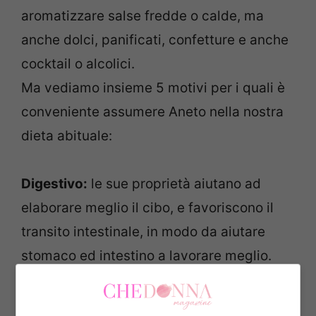
aromatizzare salse fredde o calde, ma
anche dolci, panificati, confetture e anche
cocktail o alcolici.
Ma vediamo insieme 5 motivi per i quali è
conveniente assumere Aneto nella nostra
dieta abituale:
Digestivo:
le sue proprietà aiutano ad
elaborare meglio il cibo, e favoriscono il
transito intestinale, in modo da aiutare
stomaco ed intestino a lavorare meglio.
L’aneto svolge anche una forte azione
antiossidante e protegge le mucose