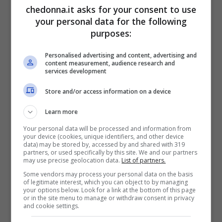
gastriche.
chedonna.it asks for your consent to use
your personal data for the following
purposes:
Carminativo:
grazie alle sue fibre ed
Personalised advertising and content, advertising and
all’apporto di acqua, l’aneto è un valido
content measurement, audience research and
services development
aiuto nella prevenione e nell’eliminazione
dei gas addominali, moderando l’attività e
Store and/or access information on a device
la motilità dell’apparato gastrointestinale.
Learn more
Your personal data will be processed and information from
your device (cookies, unique identifiers, and other device
Antispastico:
è risaputo che tra le sue
data) may be stored by, accessed by and shared with 319
partners, or used specifically by this site. We and our partners
proprietà, l’aneto annovera quella di
may use precise geolocation data.
List of partners.
bloccare il singhiozzo ed i crampi allo
Some vendors may process your personal data on the basis
of legitimate interest, which you can object to by managing
stomaco, ma anche di fungere come
your options below. Look for a link at the bottom of this page
or in the site menu to manage or withdraw consent in privacy
and cookie settings.
calmante delle pareti dell’esofago e dello