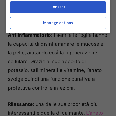
stomaco, aiutando così a prevenire e
Consent
bloccare il vomito ed il reflusso gastro
esofageo.
Manage options
Antiinfiammatorio:
i semi e le foglie hanno
la capacità di disinfiammare le mucose e
la pelle, aiutando così la rigenerazione
cellulare. Grazie al suo apporto di
potassio, sali minerali e vitamine, l’aneto
svolge quindi una funzione curativa e
protettiva contro le infezioni.
Rilassante:
una delle sue proprietà più
interessanti è quella di calmante.
L’aneto