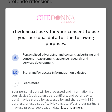
profonde riflessioni.
chedonna.it asks for your consent to use
your personal data for the following
purposes:
Personalised advertising and content, advertising and
content measurement, audience research and
services development
Store and/or access information on a device
Learn more
Your personal data will be processed and information from
your device (cookies, unique identifiers, and other device
Visualizza questo post su Instagram
data) may be stored by, accessed by and shared with 319
partners, or used specifically by this site. We and our partners
may use precise geolocation data.
List of partners.