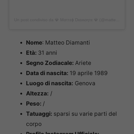
Un post condiviso da 💎 Ματτεɸ Dιαʍαƞτε 💎 (@matteo_diamante_official)
Nome
: Matteo Diamanti
Età:
31 anni
Segno Zodiacale:
Ariete
Data di nascita:
19 aprile 1989
Luogo di nascita:
Genova
Altezza:
/
Peso:
/
Tatuaggi:
sparsi su varie parti del
corpo