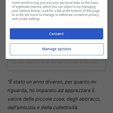
Some vendors may process your personal data on the basis
of legitimate interest, which you can object to by managing
your options below. Look for a link at the bottom of this page
or in the site menu to manage or withdraw consent in privacy
and cookie settings.
Consent
Manage options
Un post condiviso da 💎 Ματτεɸ Dιαʍαƞτε 💎 (@matteo_diamante_official)
“
È stato un anno diverso, per quanto mi
riguarda, ho imparato ad apprezzare il
valore delle piccole cose, degli abbracci,
dell’amicizia e della collettività.