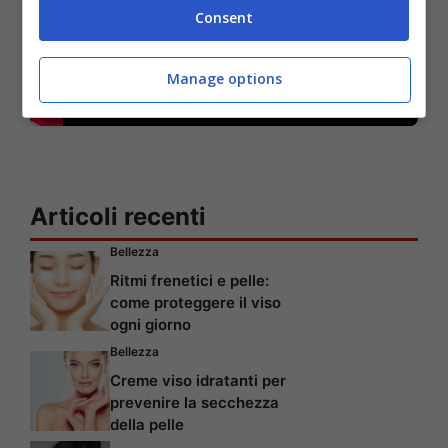
Consent
Manage options
Articoli recenti
Bellezza
Ritmi frenetici e pelle:
come proteggere il viso
ogni giorno
Bellezza
Creme viso idratanti per
prevenire la secchezza
della pelle