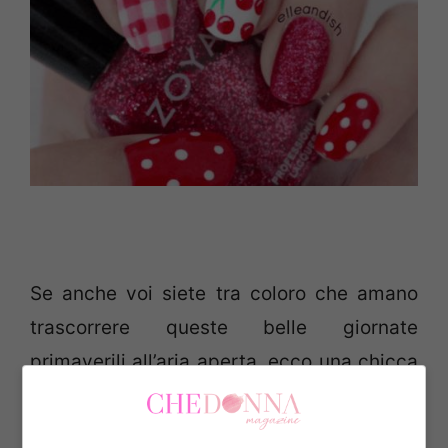
Se anche voi siete tra coloro che amano
trascorrere queste belle giornate
primaverili all’aria aperta, ecco una chicca
di stile decisamente da non perdere!