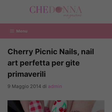
Vai
al
contenuto
Menu
Cherry Picnic Nails, nail
art perfetta per gite
primaverili
9 Maggio 2014
di
admin