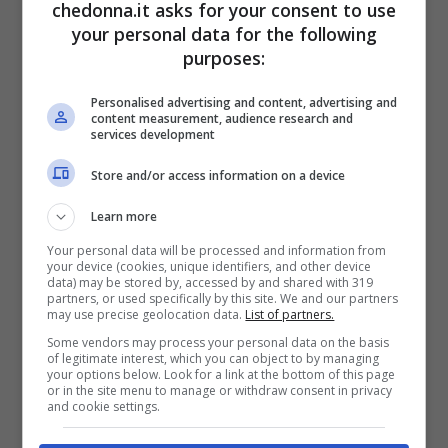
chedonna.it asks for your consent to use
Creativa, giocosa, sfiziosa..perchè non
your personal data for the following
completare il proprio look primaverile con
purposes:
una splendida nail art ispirata ai picnic ed
Personalised advertising and content, advertising and
ai dolci frutti della bella stagione?!
content measurement, audience research and
services development
Ciliegine, pois, glitter ed un frammento di
Store and/or access information on a device
tovaglia per impreziosire le unghie e
Learn more
renderle allegre e stravaganti. Siete pronte
Your personal data will be processed and information from
your device (cookies, unique identifiers, and other device
per le Cherry Picnic Nails? Via con il
data) may be stored by, accessed by and shared with 319
partners, or used specifically by this site. We and our partners
tutorial!
may use precise geolocation data.
List of partners.
Some vendors may process your personal data on the basis
of legitimate interest, which you can object to by managing
your options below. Look for a link at the bottom of this page
or in the site menu to manage or withdraw consent in privacy
and cookie settings.