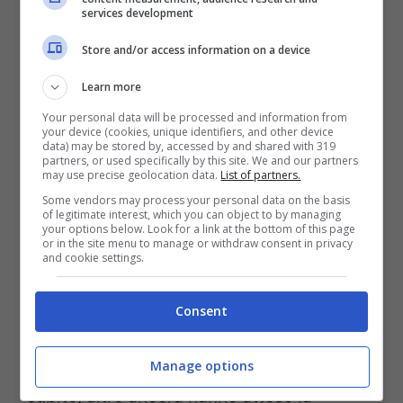
Matrimonio a Prima Vista Australia, hanno
services development
deciso di rimettere in gioco 12 coppie che
Store and/or access information on a device
verranno abbinate da esperti e che
Learn more
dovranno sposarsi senza conoscersi. In
Your personal data will be processed and information from
Italia ultimamente è andata in onda la
your device (cookies, unique identifiers, and other device
data) may be stored by, accessed by and shared with 319
quarta stagione di Matrimonio a Prima
partners, or used specifically by this site. We and our partners
may use precise geolocation data.
List of partners.
Vista Italia e a quanto pare il pubblico
Some vendors may process your personal data on the basis
of legitimate interest, which you can object to by managing
televisivo continua ad appassionarsi a
your options below. Look for a link at the bottom of this page
or in the site menu to manage or withdraw consent in privacy
questo format che continua ad avere un
and cookie settings.
certo successo.
Consent
Su 12 coppie alcune sono ancora sposate,
altre hanno deciso di dirsi addio fin da
Manage options
subito, altre ancora hanno atteso la