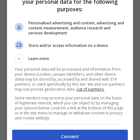
Non dimenticare poi che a Castelrotto
your personal data for the following
purposes:
vengono organizzate decine e decine di
eventi durante tutto il corso dell’anno (il
Personalised advertising and content, advertising and
content measurement, audience research and
paese è anche una rinomata località di
services development
vacanze invernali): concerti, sagre, eventi
Store and/or access information on a device
notturni, mercati settimanali ecc.
Learn more
Insomma, iniziative di ogni tipo e questo
Your personal data will be processed and information from
your device (cookies, unique identifiers, and other device
vale anche per tutte le località vicine.
data) may be stored by, accessed by and shared with 319
partners, or used specifically by this site. We and our partners
may use precise geolocation data.
List of partners.
Le attività estive
Some vendors may process your personal data on the basis
of legitimate interest, which you can object to by managing
your options below. Look for a link at the bottom of this page
Ti trovi in un’area vacanza perfetta per
or in the site menu to manage or withdraw consent in privacy
and cookie settings.
tutte le attività estive, dal trekking alla
mountain bike, dal golf all’equitazione, fino
Consent