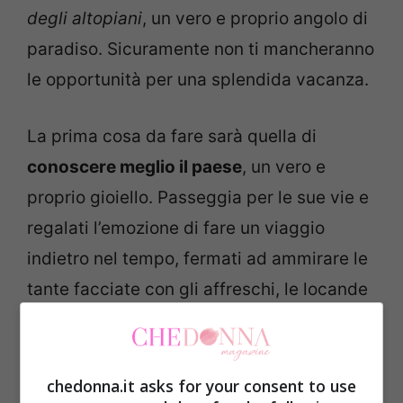
degli altopiani
, un vero e proprio angolo di
paradiso. Sicuramente non ti mancheranno
le opportunità per una splendida vacanza.
La prima cosa da fare sarà quella di
conoscere meglio il paese
, un vero e
proprio gioiello. Passeggia per le sue vie e
regalati l’emozione di fare un viaggio
indietro nel tempo, fermati ad ammirare le
tante facciate con gli affreschi, le locande
decorate, le splendide insegne in ferro
battuto e le antiche abitazioni.
chedonna.it asks for your consent to use