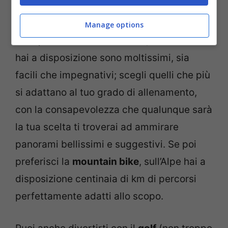
ad arrivare al parapendio.
Manage options
Se ti piacciono le
escursioni
, i sentieri che
hai a disposizione sono moltissimi, sia
facili che impegnativi; scegli quelli che più
si adattano al tuo grado di allenamento,
con la consapevolezza che qualunque sarà
la tua scelta ti troverai ad ammirare
panorami bellissimi e suggestivi. Se poi
preferisci la
mountain bike
, sull’Alpe hai a
disposizione centinaia di km di percorsi
perfettamente adatti allo scopo.