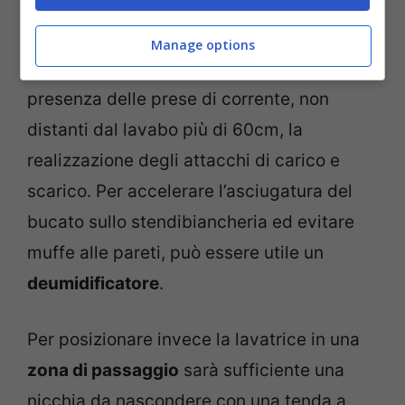
aspiratore.
Manage options
Comunque sia bisognerà preventivare la
presenza delle prese di corrente, non
distanti dal lavabo più di 60cm, la
realizzazione degli attacchi di carico e
scarico. Per accelerare l’asciugatura del
bucato sullo stendibiancheria ed evitare
muffe alle pareti, può essere utile un
deumidificatore
.
Per posizionare invece la lavatrice in una
zona di passaggio
sarà sufficiente una
nicchia da nascondere con una tenda a