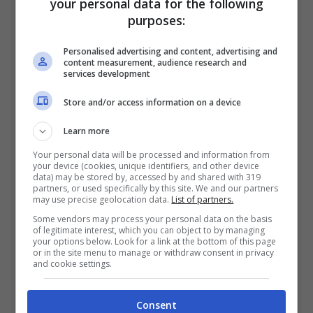
your personal data for the following
purposes:
componibili. In questo caso si evitano
problemi per gli attacchi degli scarichi.
Personalised advertising and content, advertising and
content measurement, audience research and
services development
Ricordarsi che è sempre meglio evitare di
Store and/or access information on a device
mettere vicine la lavatrice e la
Learn more
lavastoviglie, in quanto la centrifuga
Your personal data will be processed and information from
provoca vibrazione che potrebbero
your device (cookies, unique identifiers, and other device
data) may be stored by, accessed by and shared with 319
danneggiare l’altro elettrodomestico.
partners, or used specifically by this site. We and our partners
may use precise geolocation data.
List of partners.
Some vendors may process your personal data on the basis
L’ultima soluzione è quella di creare un
of legitimate interest, which you can object to by managing
your options below. Look for a link at the bottom of this page
locale apposito
, dove poter anche
or in the site menu to manage or withdraw consent in privacy
and cookie settings.
stendere e stirare. Non è necessaria la
presenza di una finestra, basta solo un
Consent