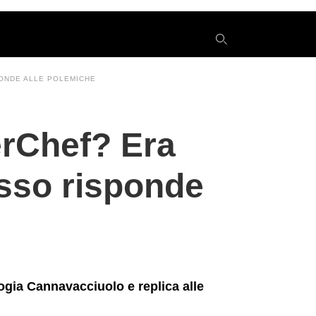
sponde+alle+polemiche
PONDE ALLE POLEMICHE
y
erChef? Era
s
q
h
lusso risponde
e
ogia Cannavacciuolo e replica alle