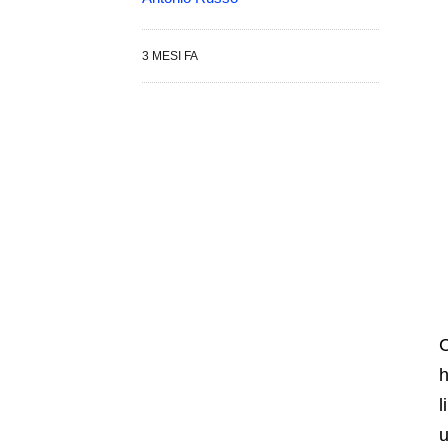
3 MESI FA
C
h
l
u