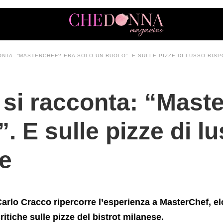
ra+solo+un+ruolo%E2%80%9D.+E+sulle+pizze+di+lusso+ri
NTA: “MASTERCHEF? ERA SOLO UN RUOLO”. E SULLE PIZZE DI LUSSO RIS
 si racconta: “Mast
”. E sulle pizze di 
he
arlo Cracco ripercorre l’esperienza a MasterChef, el
ritiche sulle pizze del bistrot milanese.