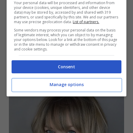
che ha uno stile inconfondibile che non
Your personal data will be processed and information from
your device (cookies, unique identifiers, and other device
tramonta mai. Un taglio sicuro, non
data) may be stored by, accessed by and shared with 319
partners, or used specifically by this site. We and our partners
eccessivamente corto, per le donne che
may use precise geolocation data.
List of partners.
Some vendors may process your personal data on the basis
vorrebbero osare con un taglio corto ma
of legitimate interest, which you can object to by managing
your options below. Look for a link at the bottom of this page
sono ancora un po’ incerte. Questo taglio è
or in the site menu to manage or withdraw consent in privacy
and cookie settings.
molto romantico.
Consent
Lo Shaggy
Manage options