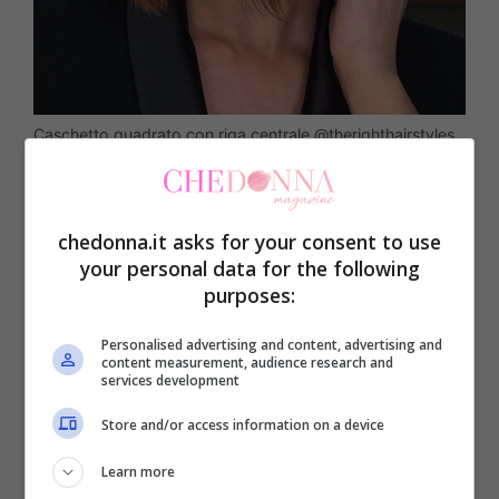
Caschetto quadrato con riga centrale @therighthairstyles
Il Bob anni 90 è un caschetto che arriva
sotto al mento con la classica riga
chedonna.it asks for your consent to use
your personal data for the following
centrale. Con questo taglio i capelli
purposes:
cadono ai lati delle guance e tendono a
Personalised advertising and content, advertising and
mascherare le rotondità del viso
content measurement, audience research and
services development
sfinendolo, quindi si tratta di un taglio
particolarmente indicato per le donne
Store and/or access information on a device
formose con un viso paffuto
. E’ un taglio
Learn more