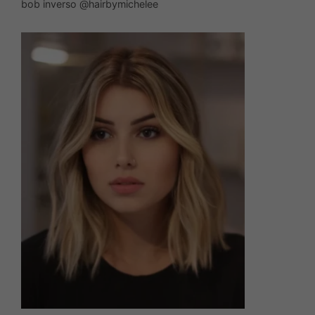
bob inverso @hairbymichelee