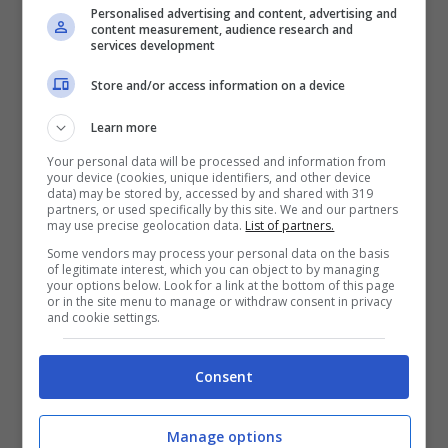
Personalised advertising and content, advertising and
della canzone e che ha visto come
content measurement, audience research and
services development
protagonista
Daniel Craig.
Store and/or access information on a device
Una curiosità: pur essendo il brano con lo
Learn more
stesso titolo del film, la canzone composta
Your personal data will be processed and information from
your device (cookies, unique identifiers, and other device
e interpretata da Adele non fu mai inclusa
data) may be stored by, accessed by and shared with 319
partners, or used specifically by this site. We and our partners
nel
disco della colonna sonora della
may use precise geolocation data.
List of partners.
pellicola.
Some vendors may process your personal data on the basis
of legitimate interest, which you can object to by managing
your options below. Look for a link at the bottom of this page
or in the site menu to manage or withdraw consent in privacy
Nello stesso anno in cui usciva Skyfall,
and cookie settings.
Adele stava vivendo uno dei
momenti più
Consent
importanti della sua vita,
cioè la
gravidanza e poi la nascita di Angelo,
il
Manage options