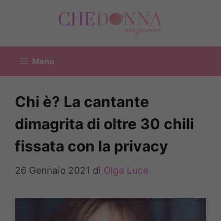
Vai
al
contenuto
Menu
Chi è? La cantante
dimagrita di oltre 30 chili
fissata con la privacy
26 Gennaio 2021
di
Olga Luce